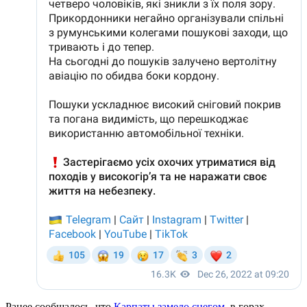
Ранее сообщалось, что
Карпаты замело снегом
, в горах -