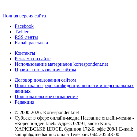
Полная версия сайта
Facebook
Twitter
RSS-ленты
E-mail рассылка
Контакты
Реклама на сайте
Использование материалов korrespondent.net
Правила пользования сайтом
Договор пользования сайтом
Политика в сфере конфиденциальности и персональных
данных
Пользовательское соглашение
Редакция
© 2000-2026, Korrespondent.net
Субъект в сфере онлайн-медиа Название онлайн-медиа -
«КореспонденТ.net» Адрес: 02091, місто Київ,
ХАРКІВСЬКЕ ШОСЕ, будинок 172-Б, офіс 208/1 E-mail:
sunlight@mediadim.com.ua
Телефон: 044-205-43-00