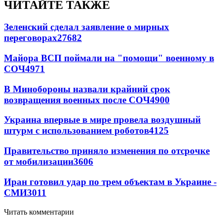
ЧИТАЙТЕ ТАКЖЕ
Зеленский сделал заявление о мирных
переговорах
27682
Майора ВСП поймали на "помощи" военному в
СОЧ
4971
В Минобороны назвали крайний срок
возвращения военных после СОЧ
4900
Украина впервые в мире провела воздушный
штурм с использованием роботов
4125
Правительство приняло изменения по отсрочке
от мобилизации
3606
Иран готовил удар по трем объектам в Украине -
СМИ
3011
Читать комментарии