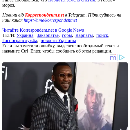
мороз.
Новини від
Корреспондент.net
в Telegram. Підписуйтесь на
наш канал
https://t.me/korrespondentnet
Читайте Korrespondent.net в Google News
ТЕГИ:
Украина
,
Закарпатье
,
горы
,
Карпаты
,
поиск
,
Госпогранслужба
,
новости Украины
Если вы заметили ошибку, выделите необходимый текст и
нажмите Ctrl+Enter, чтобы сообщить об этом редакции.