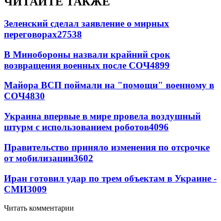
ЧИТАЙТЕ ТАКЖЕ
Зеленский сделал заявление о мирных
переговорах
27538
В Минобороны назвали крайний срок
возвращения военных после СОЧ
4899
Майора ВСП поймали на "помощи" военному в
СОЧ
4830
Украина впервые в мире провела воздушный
штурм с использованием роботов
4096
Правительство приняло изменения по отсрочке
от мобилизации
3602
Иран готовил удар по трем объектам в Украине -
СМИ
3009
Читать комментарии