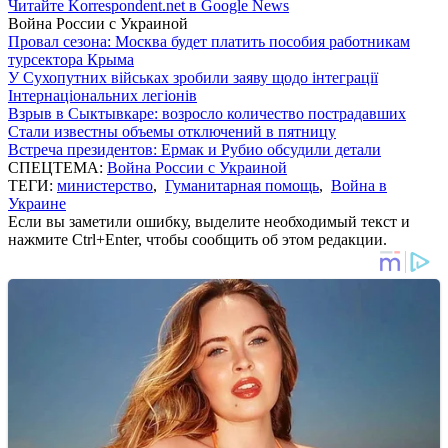
Читайте Korrespondent.net в Google News
Война России с Украиной
Провал сезона: Москва будет платить пособия работникам
турсектора Крыма
У Сухопутних військах зробили заяву щодо інтеграції
Інтернаціональних легіонів
Взрыв в Сыктывкаре: возросло количество пострадавших
Стали известны объемы отключений в пятницу
Встреча президентов: Ермак и Рубио обсудили детали
СПЕЦТЕМА:
Война России с Украиной
ТЕГИ:
министерство
,
Гуманитарная помощь
,
Война в
Украине
Если вы заметили ошибку, выделите необходимый текст и
нажмите Ctrl+Enter, чтобы сообщить об этом редакции.