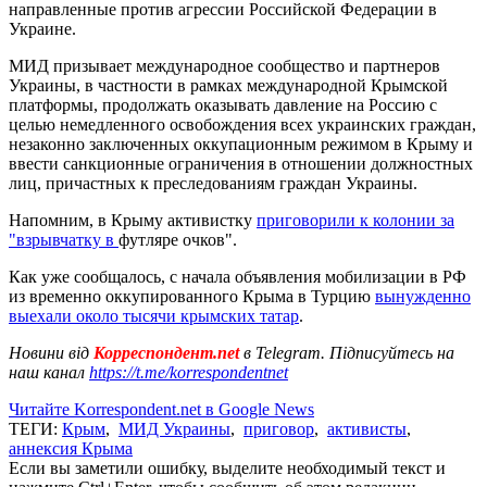
направленные против агрессии Российской Федерации в
Украине.
МИД призывает международное сообщество и партнеров
Украины, в частности в рамках международной Крымской
платформы, продолжать оказывать давление на Россию с
целью немедленного освобождения всех украинских граждан,
незаконно заключенных оккупационным режимом в Крыму и
ввести санкционные ограничения в отношении должностных
лиц, причастных к преследованиям граждан Украины.
Напомним, в Крыму активистку
приговорили к колонии за
"взрывчатку в
футляре очков".
Как уже сообщалось, с начала объявления мобилизации в РФ
из временно оккупированного Крыма в Турцию
вынужденно
выехали около тысячи крымских татар
.
Новини від
Корреспондент.net
в Telegram. Підписуйтесь на
наш канал
https://t.me/korrespondentnet
Читайте Korrespondent.net в Google News
ТЕГИ:
Крым
,
МИД Украины
,
приговор
,
активисты
,
аннексия Крыма
Если вы заметили ошибку, выделите необходимый текст и