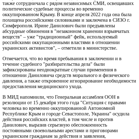
также сотрудничала с рядом независимых СМИ, освещавших
политические судебные процессы во временно
оккупированном Крыму. В конце апреля 2022 года она была
похищена российскими силовиками и заключена в СИЗО г.
Симферополя. Ирине Данилович были предъявлены
абсурдные обвинения в "незаконном хранении взрывчатых
веществ" – уже "традиционный" фейк, используемый
российскими оккупационными властями в отношении
украинских активистов", – отметили в министерстве.
Отмечается, что во время пребывания в заключении и в
течение судебного "разбирательства дела" были
зафиксированы неоднократные случаи применения в
отношении Даниловича средств морального и физического
давления, а также откровенное игнорирование необходимости
предоставления медицинского ухода.
В МИД напомнили, что Генеральная ассамблея ООН в
резолюции от 15 декабря этого года "Ситуация с правами
человека во временно оккупированной Автономной
Республике Крым и городе Севастополе, Украина" осудила
действия российских властей, в том числе и против
Данилович, выразив серьезную обеспокоенность
постоянными своевольными арестами и приговорами
украинским гражданам за действия и заявления,