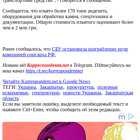
транспортные средства", - говорится в сообщении.
Сообщается, что изъято более 170 тонн андезита,
оборудования для обработки камня, спецтехники и
документации. Общую стоимость изъятого оценивают более
чем в 2 млн грн.
Ранее сообщалось, что
СБУ остановила разграбление недр
компанией олигарха РФ.
Новини від
Корреспондент.net
в Telegram. Підписуйтесь на
наш канал
https://t.me/korrespondentnet
Читайте Korrespondent.net в Google News
ТЕГИ:
Украина
,
Закарпатье
,
прокуратура
,
полезные
ископаемые
,
генпрокурор
,
новости Украины
,
Закарпатская
область
Если вы заметили ошибку, выделите необходимый текст и
нажмите Ctrl+Enter, чтобы сообщить об этом редакции.