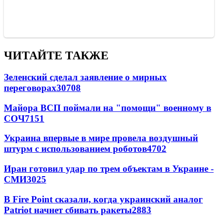
ЧИТАЙТЕ ТАКЖЕ
Зеленский сделал заявление о мирных
переговорах
30708
Майора ВСП поймали на "помощи" военному в
СОЧ
7151
Украина впервые в мире провела воздушный
штурм с использованием роботов
4702
Иран готовил удар по трем объектам в Украине -
СМИ
3025
В Fire Point сказали, когда украинский аналог
Patriot начнет сбивать ракеты
2883