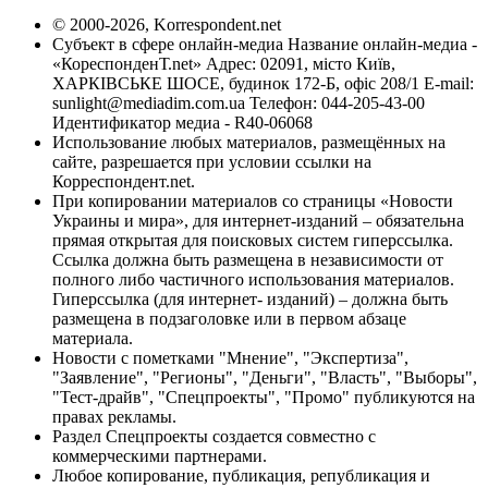
© 2000-2026, Korrespondent.net
Субъект в сфере онлайн-медиа Название онлайн-медиа -
«КореспонденТ.net» Адрес: 02091, місто Київ,
ХАРКІВСЬКЕ ШОСЕ, будинок 172-Б, офіс 208/1 E-mail:
sunlight@mediadim.com.ua
Телефон: 044-205-43-00
Идентификатор медиа - R40-06068
Использование любых материалов, размещённых на
сайте, разрешается при условии ссылки на
Корреспондент.net.
При копировании материалов со страницы «Новости
Украины и мира», для интернет-изданий – обязательна
прямая открытая для поисковых систем гиперссылка.
Ссылка должна быть размещена в независимости от
полного либо частичного использования материалов.
Гиперссылка (для интернет- изданий) – должна быть
размещена в подзаголовке или в первом абзаце
материала.
Новости с пометками "Мнение", "Экспертиза",
"Заявление", "Регионы", "Деньги", "Власть", "Выборы",
"Тест-драйв", "Спецпроекты", "Промо" публикуются на
правах рекламы.
Раздел Спецпроекты создается совместно с
коммерческими партнерами.
Любое копирование, публикация, републикация и