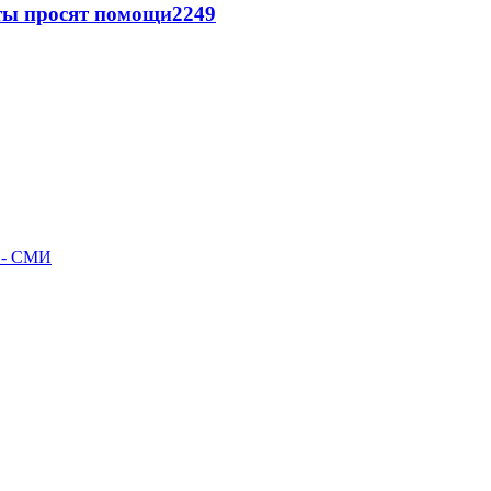
сты просят помощи
2249
л - СМИ