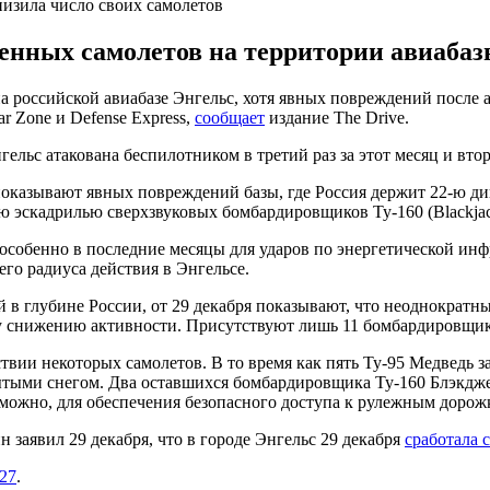
изила число своих самолетов
енных самолетов на территории авиабаз
а российской авиабазе Энгельс, хотя явных повреждений после а
 Zone и Defense Express,
сообщает
издание The Drive.
ьс атакована беспилотником в третий раз за этот месяц и второ
 показывают явных повреждений базы, где Россия держит 22-ю 
ю эскадрилью сверхзвуковых бомбардировщиков Ту-160 (Blackjac
 особенно в последние месяцы для ударов по энергетической ин
го радиуса действия в Энгельсе.
в глубине России, от 29 декабря показывают, что неоднократны
у снижению активности. Присутствуют лишь 11 бомбардировщико
ствии некоторых самолетов. В то время как пять Ту-95 Медведь
тыми снегом. Два оставшихся бомбардировщика Ту-160 Блэкджек
зможно, для обеспечения безопасного доступа к рулежным дорожк
 заявил 29 декабря, что в городе Энгельс 29 декабря
сработала
27
.