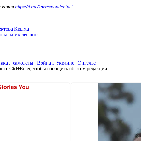
ш канал
https://t.me/korrespondentnet
сектора Крыма
іональних легіонів
така
,
самолеты
,
Война в Украине
,
Энгельс
те Ctrl+Enter, чтобы сообщить об этом редакции.