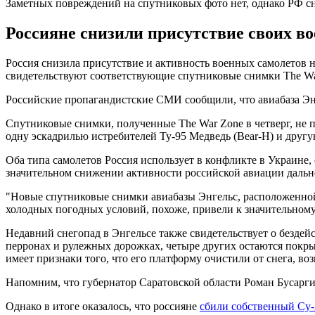
Заметных повреждений на спутниковых фото нет, однако РФ сн
Россияне снизили присутствие своих во
Россия снизила присутствие и активность военных самолетов н
свидетельствуют соответствующие спутниковые снимки The War
Российские пропагандистские СМИ сообщили, что авиабаза Энгел
Спутниковые снимки, полученные The War Zone в четверг, не
одну эскадрилью истребителей Ту-95 Медведь (Bear-H) и другу
Оба типа самолетов Россия использует в конфликте в Украине,
значительном снижении активности российской авиации дальне
"Новые спутниковые снимки авиабазы Энгельс, расположенной 
холодных погодных условий, похоже, привели к значительном
Недавний снегопад в Энгельсе также свидетельствует о бездей
перронах и рулежных дорожках, четыре других остаются покры
имеет признаки того, что его платформу очистили от снега, во
Напомним, что губернатор Саратовской области Роман Бусаргин
Однако в итоге оказалось, что россияне
сбили собственный Су-