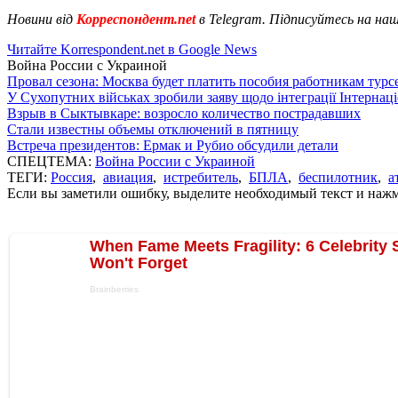
Новини від
Корреспондент.net
в Telegram. Підписуйтесь на на
Читайте Korrespondent.net в Google News
Война России с Украиной
Провал сезона: Москва будет платить пособия работникам тур
У Сухопутних військах зробили заяву щодо інтеграції Інтернац
Взрыв в Сыктывкаре: возросло количество пострадавших
Стали известны объемы отключений в пятницу
Встреча президентов: Ермак и Рубио обсудили детали
СПЕЦТЕМА:
Война России с Украиной
ТЕГИ:
Россия
,
авиация
,
истребитель
,
БПЛА
,
беспилотник
,
а
Если вы заметили ошибку, выделите необходимый текст и нажми