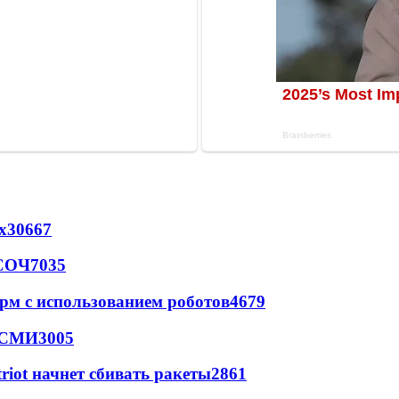
х
30667
 СОЧ
7035
рм с использованием роботов
4679
- СМИ
3005
triot начнет сбивать ракеты
2861