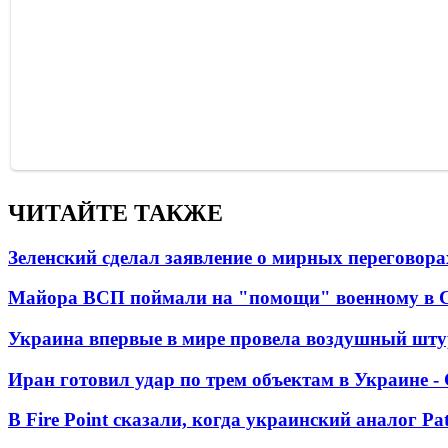
ЧИТАЙТЕ ТАКЖЕ
Зеленский сделал заявление о мирных переговора
Майора ВСП поймали на "помощи" военному в
Украина впервые в мире провела воздушный шту
Иран готовил удар по трем объектам в Украине 
В Fire Point сказали, когда украинский аналог Pa