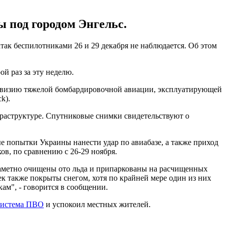
ы под городом Энгельс.
так беспилотниками 26 и 29 декабря не наблюдается. Об этом
й раз за эту неделю.
дивизию тяжелой бомбардировочной авиации, эксплуатирующей
k).
фраструктуре. Спутниковые снимки свидетельствуют о
е попытки Украины нанести удар по авиабазе, а также приход
в, по сравнению с 26-29 ноября.
 заметно очищены ото льда и припаркованы на расчищенных
 также покрыты снегом, хотя по крайней мере один из них
ам", - говорится в сообщении.
 система ПВО
и успокоил местных жителей.