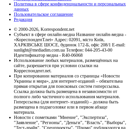
Политика в сфере конфиденциальности и персональных
данных
Пользовательское соглашение
Редакция
© 2000-2026, Korrespondent.net
Субъект в сфере онлайн-медиа Название онлайн-медиа -
«КореспонденТ.net» Адрес: 02091, місто Київ,
ХАРКІВСЬКЕ ШОСЕ, будинок 172-Б, офіс 208/1 E-mail:
sunlight@mediadim.com.ua
Телефон: 044-205-43-00
Идентификатор медиа - R40-06068
Использование любых материалов, размещённых на
сайте, разрешается при условии ссылки на
Корреспондент.net.
При копировании материалов со страницы «Новости
Украины и мира», для интернет-изданий – обязательна
прямая открытая для поисковых систем гиперссылка.
Ссылка должна быть размещена в независимости от
полного либо частичного использования материалов.
Гиперссылка (для интернет- изданий) – должна быть
размещена в подзаголовке или в первом абзаце
материала.
Новости с пометками "Мнение", "Экспертиза",
"Заявление", "Регионы", "Деньги", "Власть", "Выборы",
"Тест-драйв", "Спецпроекты", "Промо" публикуются на