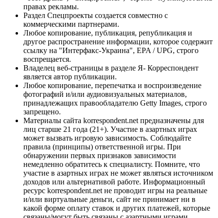
правах рекламы.
Раздел Спецпроекты создается совместно с
коммерческими партнерами.
Любое копирование, публикация, републикация и
другое распространение информации, которое содержит
ссылку на "Интерфакс-Украина", EPA / UPG, строго
воспрещается.
Владелец веб-страницы в разделе Я- Корреспондент
является автор публикации.
Любое копирование, перепечатка и воспроизведение
фотографий и/или аудиовизуальных материалов,
принадлежащих правообладателю Getty Images, строго
запрещено.
Материалы сайта korrespondent.net предназначены для
лиц старше 21 года (21+). Участие в азартных играх
может вызвать игровую зависимость. Соблюдайте
правила (принципы) ответственной игры. При
обнаружении первых признаков зависимости
немедленно обратитесь к специалисту. Помните, что
участие в азартных играх не может являться источником
доходов или альтернативой работе. Информационный
ресурс korrespondent.net не проводит игры на реальные
и/или виртуальные деньги, сайт не принимает ни в
какой форме оплату ставок и других платежей, которые
связаны/могут быть связаны с азартными играми,