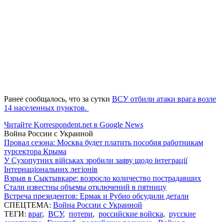
Ранее сообщалось, что за сутки
ВСУ отбили атаки врага возле
14 населенных пунктов.
Читайте Korrespondent.net в Google News
Война России с Украиной
Провал сезона: Москва будет платить пособия работникам
турсектора Крыма
У Сухопутних військах зробили заяву щодо інтеграції
Інтернаціональних легіонів
Взрыв в Сыктывкаре: возросло количество пострадавших
Стали известны объемы отключений в пятницу
Встреча президентов: Ермак и Рубио обсудили детали
СПЕЦТЕМА:
Война России с Украиной
ТЕГИ:
враг
,
ВСУ
,
потери
,
российские войска
,
русские