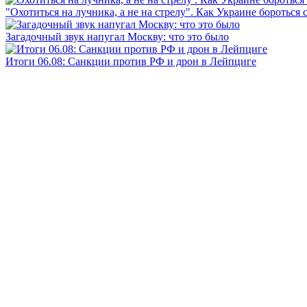
"Охотиться на лучника, а не на стрелу". Как Украине бороться 
Загадочный звук напугал Москву: что это было
Итоги 06.08: Санкции против РФ и дрон в Лейпциге