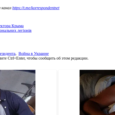
ш канал
https://t.me/korrespondentnet
сектора Крыма
іональних легіонів
езидента
,
Война в Украине
те Ctrl+Enter, чтобы сообщить об этом редакции.