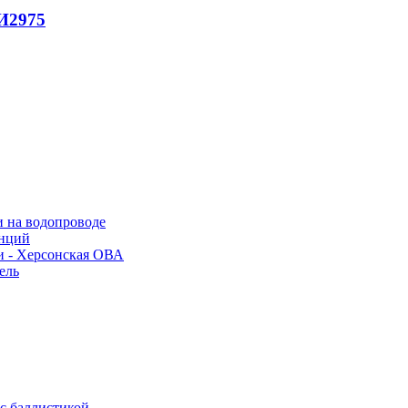
И
2975
и на водопроводе
анций
и - Херсонская ОВА
ель