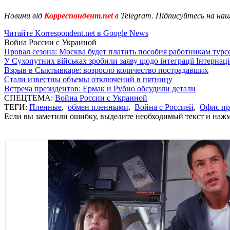
Новини від
Корреспондент.net
в Telegram. Підписуйтесь на на
Читайте Korrespondent.net в Google News
Война России с Украиной
Провал сезона: Москва будет платить пособия работникам тур
У Сухопутних військах зробили заяву щодо інтеграції Інтернац
Взрыв в Сыктывкаре: возросло количество пострадавших
Стали известны объемы отключений в пятницу
Встреча президентов: Ермак и Рубио обсудили детали
СПЕЦТЕМА:
Война России с Украиной
ТЕГИ:
Пленные
,
обмен пленными
,
Война с Россией
,
Офис пр
Если вы заметили ошибку, выделите необходимый текст и нажми