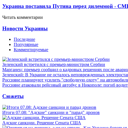
Украина поставила Путина перед дилеммой - СМ
Читать комментарии
Новости Украины
Последние
Популярные
Комментируемые
Зеленский встретился с премьер-министром Сербии
Марганец: премьер сообщил о кадровых решениях после авари
Зеленский: В Украине не осталось неповрежденных электрост
Россияне планируют усилить "свободную охоту" на автомобил
Россияне атаковали рейсовый автобус в Никополе: погиб водит
Сюжеты
Итоги 07.08: "Адские" санкции и "парад" дронов
Адские санкции. Решение Сената США