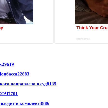
х
29619
Донбасса
22883
кого направлено в суд
8135
 СОЧ
7701
 входит в комплект
3886