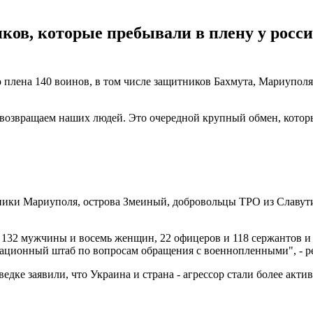
ков, которые пребывали в плену у росси
о плена 140 воинов, в том числе защитников Бахмута, Мариупол
 возвращаем наших людей. Это очередной крупный обмен, которы
тники Мариуполя, острова Змеиный, добровольцы ТРО из Славути
. 132 мужчины и восемь женщин, 22 офицеров и 118 сержантов и 
инационный штаб по вопросам обращения с военнопленными", - р
ведке заявили, что Украина и страна - агрессор стали более ак