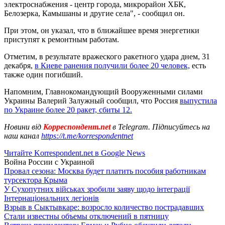
электроснабжения - центр города, микрорайон ХБК,
Белозерка, Камышаны и другие села", - сообщил он.
При этом, он указал, что в ближайшее время энергетики
приступят к ремонтным работам.
Отметим, в результате вражеского ракетного удара днем, 31
декабря,
в Киеве ранения получили более 20 человек,
есть
также один погибший.
Напомним, Главнокомандующий Вооруженными силами
Украины Валерий Залужный сообщил, что Россия
выпустила
по Украине более 20 ракет, сбиты 12.
Новини від
Корреспондент.net
в Telegram. Підписуйтесь на
наш канал
https://t.me/korrespondentnet
Читайте Korrespondent.net в Google News
Война России с Украиной
Провал сезона: Москва будет платить пособия работникам
турсектора Крыма
У Сухопутних військах зробили заяву щодо інтеграції
Інтернаціональних легіонів
Взрыв в Сыктывкаре: возросло количество пострадавших
Стали известны объемы отключений в пятницу