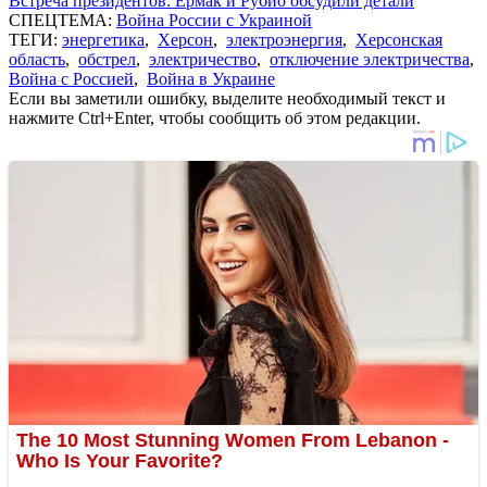
Встреча президентов: Ермак и Рубио обсудили детали
СПЕЦТЕМА:
Война России с Украиной
ТЕГИ:
энергетика
,
Херсон
,
электроэнергия
,
Херсонская
область
,
обстрел
,
электричество
,
отключение электричества
,
Война с Россией
,
Война в Украине
Если вы заметили ошибку, выделите необходимый текст и
нажмите Ctrl+Enter, чтобы сообщить об этом редакции.