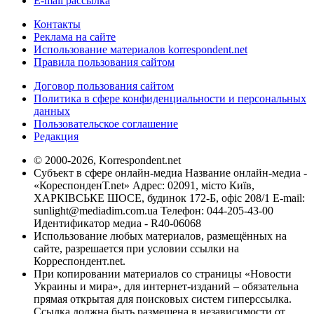
E-mail рассылка
Контакты
Реклама на сайте
Использование материалов korrespondent.net
Правила пользования сайтом
Договор пользования сайтом
Политика в сфере конфиденциальности и персональных
данных
Пользовательское соглашение
Редакция
© 2000-2026, Korrespondent.net
Субъект в сфере онлайн-медиа Название онлайн-медиа -
«КореспонденТ.net» Адрес: 02091, місто Київ,
ХАРКІВСЬКЕ ШОСЕ, будинок 172-Б, офіс 208/1 E-mail:
sunlight@mediadim.com.ua
Телефон: 044-205-43-00
Идентификатор медиа - R40-06068
Использование любых материалов, размещённых на
сайте, разрешается при условии ссылки на
Корреспондент.net.
При копировании материалов со страницы «Новости
Украины и мира», для интернет-изданий – обязательна
прямая открытая для поисковых систем гиперссылка.
Ссылка должна быть размещена в независимости от