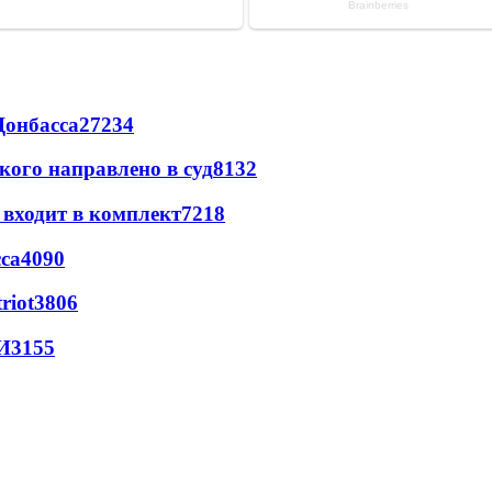
Донбасса
27234
кого направлено в суд
8132
 входит в комплект
7218
са
4090
riot
3806
И
3155