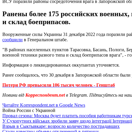
ВСУ поразили районы сосредоточения врага в Запорожской об
Ранены более 175 российских военных,
и склад боеприпасов.
Вооруженные силы Украины 31 декабря 2022 года поразили ра
сообщили
в Генеральном штабе.
"В районах населенных пунктов Тарасовка, Басань, Пологи, Б
военной техники разного типа и склад боеприпасов врага", - го
Информация о ликвидированных оккупантах уточняется.
Ранее сообщалось, что 30 декабря в Запорожской области был
Потери РФ превысили 106 тысяч человек - Генштаб
Новини від
Корреспондент.net
в Telegram. Підписуйтесь на на
Читайте Korrespondent.net в Google News
Война России с Украиной
Провал сезона: Москва будет платить пособия работникам тур
У Сухопутних військах зробили заяву щодо інтеграції Інтернац
Взрыв в Сыктывкаре: возросло количество пострадавших
Стали известны объемы отключений в пятницу