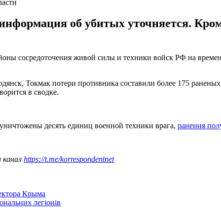
ласти
 информация об убитых уточняется. Кром
йоны сосредоточения живой силы и техники войск РФ на времен
ердянск, Токмак потери противника составили более 175 ранен
ворится в сводке.
и уничтожены десять единиц военной техники врага,
ранения пол
ш канал
https://t.me/korrespondentnet
сектора Крыма
іональних легіонів