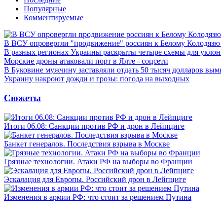
Популярные
Комментируемые
В ВСУ опровергли "продвижение" россиян к Белому Колодязю
В разных регионах Украины раскрыты четыре схемы для уклон
Морские дроны атаковали порт в Ялте - соцсети
В Буковине мужчину заставляли отдать 50 тысяч долларов вы
Украину накроют дожди и грозы: погода на выходных
Сюжеты
Итоги 06.08: Санкции против РФ и дрон в Лейпциге
Банкет генералов. Последствия взрыва в Москве
Грязные технологии. Атаки РФ на выборы во Франции
Эскалация для Европы. Российский дрон в Лейпциге
Изменения в армии РФ: что стоит за решением Путина