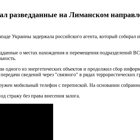
ал разведданные на Лиманском направле
ападе Украины задержала российского агента, который собирал 
зведданные о местах нахождения и перемещения подразделений В
ьность.
зи одного из энергетических объектов и продолжил сбор инфо
передачи сведений через "связного" в рядах террористических 
ужен мобильный телефон с перепиской. На основании собранны
д стражу без права внесения залога.