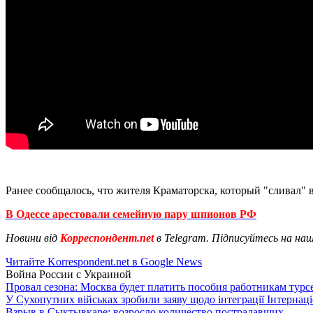
Ранее сообщалось, что жителя Краматорска, который "сливал"
В Одессе арестовали семейную пару шпионов РФ
Новини від
Корреспондент.net
в Telegram. Підписуйтесь на на
Читайте Korrespondent.net в Google News
Война России с Украиной
Провал сезона: Москва будет платить пособия работникам тур
У Сухопутних військах зробили заяву щодо інтеграції Інтернац
Взрыв в Сыктывкаре: возросло количество пострадавших