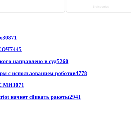
х
30871
 СОЧ
7445
кого направлено в суд
5260
рм с использованием роботов
4778
- СМИ
3071
triot начнет сбивать ракеты
2941