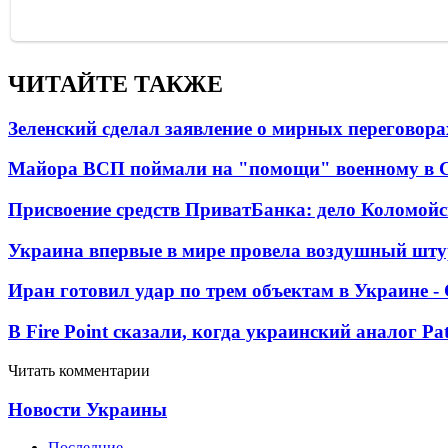
ЧИТАЙТЕ ТАКЖЕ
Зеленский сделал заявление о мирных переговора
Майора ВСП поймали на "помощи" военному в
Присвоение средств ПриватБанка: дело Коломойс
Украина впервые в мире провела воздушный шту
Иран готовил удар по трем объектам в Украине 
В Fire Point сказали, когда украинский аналог Pa
Читать комментарии
Новости Украины
Последние