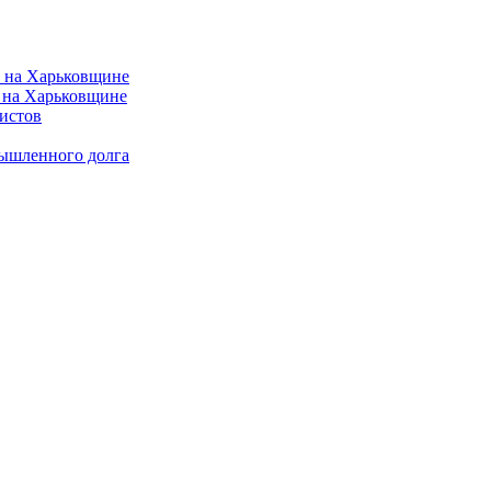
 на Харьковщине
истов
мышленного долга