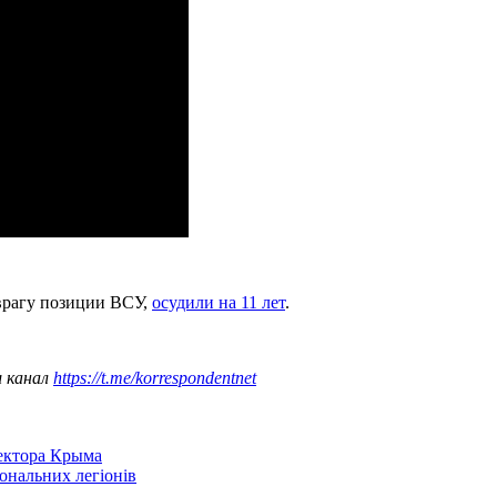
 врагу позиции ВСУ,
осудили на 11 лет
.
ш канал
https://t.me/korrespondentnet
сектора Крыма
іональних легіонів