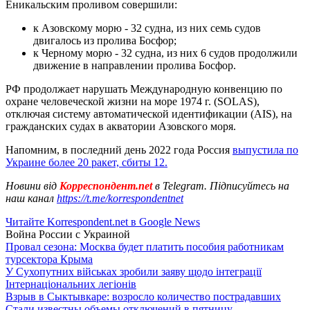
Еникальским проливом совершили:
к Азовскому морю - 32 судна, из них семь судов
двигалось из пролива Босфор;
к Черному морю - 32 судна, из них 6 судов продолжили
движение в направлении пролива Босфор.
РФ продолжает нарушать Международную конвенцию по
охране человеческой жизни на море 1974 г. (SOLAS),
отключая систему автоматической идентификации (AIS), на
гражданских судах в акватории Азовского моря.
Напомним, в последний день 2022 года Россия
выпустила по
Украине более 20 ракет, сбиты 12.
Новини від
Корреспондент.net
в Telegram. Підписуйтесь на
наш канал
https://t.me/korrespondentnet
Читайте Korrespondent.net в Google News
Война России с Украиной
Провал сезона: Москва будет платить пособия работникам
турсектора Крыма
У Сухопутних військах зробили заяву щодо інтеграції
Інтернаціональних легіонів
Взрыв в Сыктывкаре: возросло количество пострадавших
Стали известны объемы отключений в пятницу