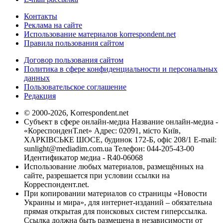
Контакты
Реклама на сайте
Использование материалов korrespondent.net
Правила пользования сайтом
Договор пользования сайтом
Политика в сфере конфиденциальности и персональных
данных
Пользовательское соглашение
Редакция
© 2000-2026, Korrespondent.net
Субъект в сфере онлайн-медиа Название онлайн-медиа -
«КореспонденТ.net» Адрес: 02091, місто Київ,
ХАРКІВСЬКЕ ШОСЕ, будинок 172-Б, офіс 208/1 E-mail:
sunlight@mediadim.com.ua
Телефон: 044-205-43-00
Идентификатор медиа - R40-06068
Использование любых материалов, размещённых на
сайте, разрешается при условии ссылки на
Корреспондент.net.
При копировании материалов со страницы «Новости
Украины и мира», для интернет-изданий – обязательна
прямая открытая для поисковых систем гиперссылка.
Ссылка должна быть размещена в независимости от