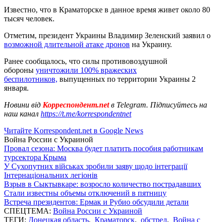
Известно, что в Краматорске в данное время живет около 80
тысяч человек.
Отметим, президент Украины Владимир Зеленский заявил о
возможной длительной атаке дронов
на Украину.
Ранее сообщалось, что силы противовоздушной
обороны
уничтожили 100% вражеских
беспилотников,
выпущенных по территории Украины 2
января.
Новини від
Корреспондент.net
в Telegram. Підписуйтесь на
наш канал
https://t.me/korrespondentnet
Читайте Korrespondent.net в Google News
Война России с Украиной
Провал сезона: Москва будет платить пособия работникам
турсектора Крыма
У Сухопутних військах зробили заяву щодо інтеграції
Інтернаціональних легіонів
Взрыв в Сыктывкаре: возросло количество пострадавших
Стали известны объемы отключений в пятницу
Встреча президентов: Ермак и Рубио обсудили детали
СПЕЦТЕМА:
Война России с Украиной
ТЕГИ:
Донецкая область
,
Краматорск
,
обстрел
,
Война с