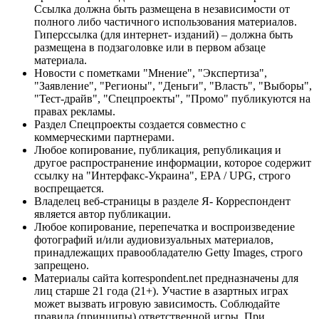
Ссылка должна быть размещена в независимости от
полного либо частичного использования материалов.
Гиперссылка (для интернет- изданий) – должна быть
размещена в подзаголовке или в первом абзаце
материала.
Новости с пометками "Мнение", "Экспертиза",
"Заявление", "Регионы", "Деньги", "Власть", "Выборы",
"Тест-драйв", "Спецпроекты", "Промо" публикуются на
правах рекламы.
Раздел Спецпроекты создается совместно с
коммерческими партнерами.
Любое копирование, публикация, републикация и
другое распространение информации, которое содержит
ссылку на "Интерфакс-Украина", EPA / UPG, строго
воспрещается.
Владелец веб-страницы в разделе Я- Корреспондент
является автор публикации.
Любое копирование, перепечатка и воспроизведение
фотографий и/или аудиовизуальных материалов,
принадлежащих правообладателю Getty Images, строго
запрещено.
Материалы сайта korrespondent.net предназначены для
лиц старше 21 года (21+). Участие в азартных играх
может вызвать игровую зависимость. Соблюдайте
правила (принципы) ответственной игры. При