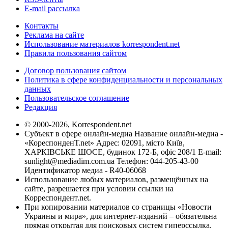
E-mail рассылка
Контакты
Реклама на сайте
Использование материалов korrespondent.net
Правила пользования сайтом
Договор пользования сайтом
Политика в сфере конфиденциальности и персональных
данных
Пользовательское соглашение
Редакция
© 2000-2026, Korrespondent.net
Субъект в сфере онлайн-медиа Название онлайн-медиа -
«КореспонденТ.net» Адрес: 02091, місто Київ,
ХАРКІВСЬКЕ ШОСЕ, будинок 172-Б, офіс 208/1 E-mail:
sunlight@mediadim.com.ua
Телефон: 044-205-43-00
Идентификатор медиа - R40-06068
Использование любых материалов, размещённых на
сайте, разрешается при условии ссылки на
Корреспондент.net.
При копировании материалов со страницы «Новости
Украины и мира», для интернет-изданий – обязательна
прямая открытая для поисковых систем гиперссылка.