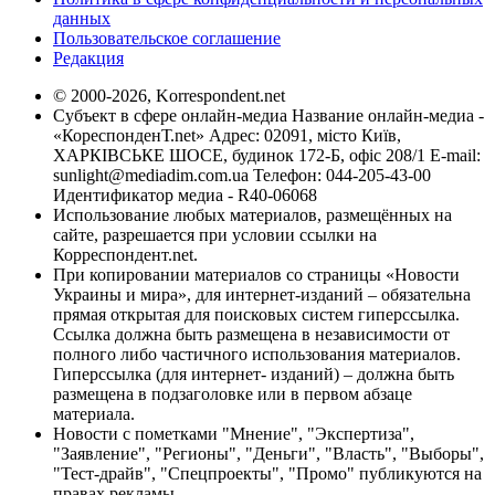
данных
Пользовательское соглашение
Редакция
© 2000-2026, Korrespondent.net
Субъект в сфере онлайн-медиа Название онлайн-медиа -
«КореспонденТ.net» Адрес: 02091, місто Київ,
ХАРКІВСЬКЕ ШОСЕ, будинок 172-Б, офіс 208/1 E-mail:
sunlight@mediadim.com.ua
Телефон: 044-205-43-00
Идентификатор медиа - R40-06068
Использование любых материалов, размещённых на
сайте, разрешается при условии ссылки на
Корреспондент.net.
При копировании материалов со страницы «Новости
Украины и мира», для интернет-изданий – обязательна
прямая открытая для поисковых систем гиперссылка.
Ссылка должна быть размещена в независимости от
полного либо частичного использования материалов.
Гиперссылка (для интернет- изданий) – должна быть
размещена в подзаголовке или в первом абзаце
материала.
Новости с пометками "Мнение", "Экспертиза",
"Заявление", "Регионы", "Деньги", "Власть", "Выборы",
"Тест-драйв", "Спецпроекты", "Промо" публикуются на
правах рекламы.