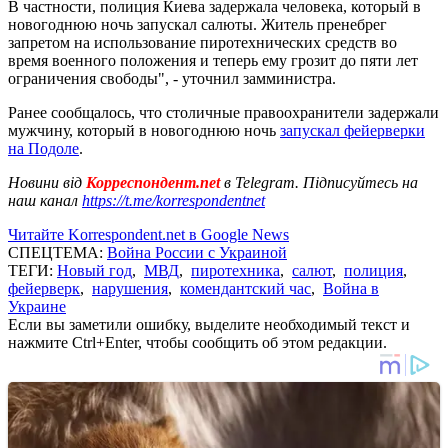
В частности, полиция Киева задержала человека, который в
новогоднюю ночь запускал салюты. Житель пренебрег
запретом на использование пиротехнических средств во
время военного положения и теперь ему грозит до пяти лет
ограничения свободы", - уточнил замминистра.
Ранее сообщалось, что столичные правоохранители задержали
мужчину, который в новогоднюю ночь
запускал фейерверки
на Подоле
.
Новини від
Корреспондент.net
в Telegram. Підписуйтесь на
наш канал
https://t.me/korrespondentnet
Читайте Korrespondent.net в Google News
СПЕЦТЕМА:
Война России с Украиной
ТЕГИ:
Новый год
,
МВД
,
пиротехника
,
салют
,
полиция
,
фейерверк
,
нарушения
,
комендантский час
,
Война в
Украине
Если вы заметили ошибку, выделите необходимый текст и
нажмите Ctrl+Enter, чтобы сообщить об этом редакции.