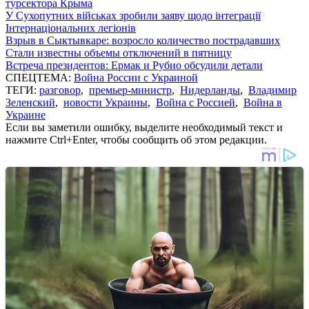
турсектора Крыма
У Сухопутних військах зробили заяву щодо інтеграції
Інтернаціональних легіонів
Взрыв в Сыктывкаре: возросло количество пострадавших
Стали известны объемы отключений в пятницу
Встреча президентов: Ермак и Рубио обсудили детали
СПЕЦТЕМА:
Война России с Украиной
ТЕГИ:
разговор
,
премьер-министр
,
Нидерланды
,
Владимир
Зеленский
,
новости Украины
,
Война с Россией
,
Война в
Украине
Если вы заметили ошибку, выделите необходимый текст и
нажмите Ctrl+Enter, чтобы сообщить об этом редакции.