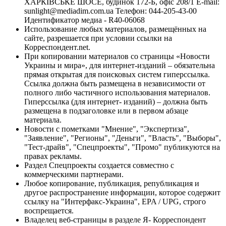
ХАРКІВСЬКЕ ШОСЕ, будинок 172-Б, офіс 208/1 E-mail:
sunlight@mediadim.com.ua
Телефон: 044-205-43-00
Идентификатор медиа - R40-06068
Использование любых материалов, размещённых на
сайте, разрешается при условии ссылки на
Корреспондент.net.
При копировании материалов со страницы «Новости
Украины и мира», для интернет-изданий – обязательна
прямая открытая для поисковых систем гиперссылка.
Ссылка должна быть размещена в независимости от
полного либо частичного использования материалов.
Гиперссылка (для интернет- изданий) – должна быть
размещена в подзаголовке или в первом абзаце
материала.
Новости с пометками "Мнение", "Экспертиза",
"Заявление", "Регионы", "Деньги", "Власть", "Выборы",
"Тест-драйв", "Спецпроекты", "Промо" публикуются на
правах рекламы.
Раздел Спецпроекты создается совместно с
коммерческими партнерами.
Любое копирование, публикация, републикация и
другое распространение информации, которое содержит
ссылку на "Интерфакс-Украина", EPA / UPG, строго
воспрещается.
Владелец веб-страницы в разделе Я- Корреспондент