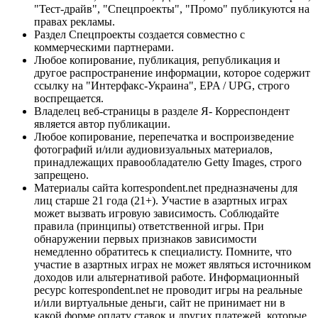
"Тест-драйв", "Спецпроекты", "Промо" публикуются на
правах рекламы.
Раздел Спецпроекты создается совместно с
коммерческими партнерами.
Любое копирование, публикация, републикация и
другое распространение информации, которое содержит
ссылку на "Интерфакс-Украина", EPA / UPG, строго
воспрещается.
Владелец веб-страницы в разделе Я- Корреспондент
является автор публикации.
Любое копирование, перепечатка и воспроизведение
фотографий и/или аудиовизуальных материалов,
принадлежащих правообладателю Getty Images, строго
запрещено.
Материалы сайта korrespondent.net предназначены для
лиц старше 21 года (21+). Участие в азартных играх
может вызвать игровую зависимость. Соблюдайте
правила (принципы) ответственной игры. При
обнаружении первых признаков зависимости
немедленно обратитесь к специалисту. Помните, что
участие в азартных играх не может являться источником
доходов или альтернативой работе. Информационный
ресурс korrespondent.net не проводит игры на реальные
и/или виртуальные деньги, сайт не принимает ни в
какой форме оплату ставок и других платежей, которые