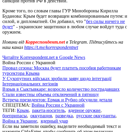
санкций против РФ в действии.
Кроме того, по словам главы ГУР Минобороны Кирилла
Буданова: Крым будет возвращен комбинированным путем: и
силой, и дипломатией. Он добавил, что "
без силы ничего не
будет
" - украинские защитники в любом случае войдут туда с
оружием.
Новини від
Корреспондент.net
в Telegram. Підписуйтесь на
наш канал
https://t.me/korrespondentnet
Читайте Korrespondent.net в Google News
Война России с Украиной
Провал сезона: Москва будет платить пособия работникам
турсектора Крыма
У Сухопутних військах зробили заяву щодо інтеграції
Інтернаціональних легіонів
Взрыв в Сыктывкаре: возросло количество пострадавших
Стали известны объемы отключений в пятницу
Встреча президентов: Ермак и Рубио обсудили детали
СПЕЦТЕМА:
Война России с Украиной
ТЕГИ:
Крым
,
ракета-носитель
,
ядерное оружие
,
боеприпасы
,
оккупация
,
разведка
,
русские оккупанты
,
Война в Украине
,
ядерный удар
Если вы заметили ошибку, выделите необходимый текст и
нажмите Ctrl+Enter, чтобы сообщить об этом редакции.