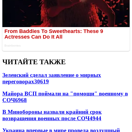
ЧИТАЙТЕ ТАКЖЕ
Зеленский сделал заявление о мирных
переговорах
30619
Майора ВСП поймали на "помощи" военному в
СОЧ
6968
В Минобороны назвали крайний срок
возвращения военных после СОЧ
4944
Украина впервые в мире провела воздушный