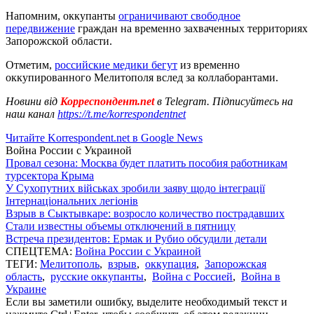
Напомним, оккупанты
ограничивают свободное
передвижение
граждан на временно захваченных территориях
Запорожской области.
Отметим,
российские медики бегут
из временно
оккупированного Мелитополя вслед за коллаборантами.
Новини від
Корреспондент.net
в Telegram. Підписуйтесь на
наш канал
https://t.me/korrespondentnet
Читайте Korrespondent.net в Google News
Война России с Украиной
Провал сезона: Москва будет платить пособия работникам
турсектора Крыма
У Сухопутних військах зробили заяву щодо інтеграції
Інтернаціональних легіонів
Взрыв в Сыктывкаре: возросло количество пострадавших
Стали известны объемы отключений в пятницу
Встреча президентов: Ермак и Рубио обсудили детали
СПЕЦТЕМА:
Война России с Украиной
ТЕГИ:
Мелитополь
,
взрыв
,
оккупация
,
Запорожская
область
,
русские оккупанты
,
Война с Россией
,
Война в
Украине
Если вы заметили ошибку, выделите необходимый текст и