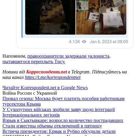
Напомним,
правоохранители задержали уклониста,
пытавшегося переплыть Тису.
Новини від
Корреспондент.net
в Telegram. Підписуйтесь на
наш канал
https://t.me/korrespondentnet
Читайте Korrespondent.net в Google News
Война России с Украиной
Провал сезона: Москва будет платить пособия работникам
турсектора Крыма
У Сухопутних військах зробили заяву щодо інтеграції
Інтернаціональних легіонів
Взрыв в Сыктывкаре: возросло количество пострадавших
Стали известны объемы отключений в пятницу
Встреча президентов: Ермак и Рубио обсудили детали