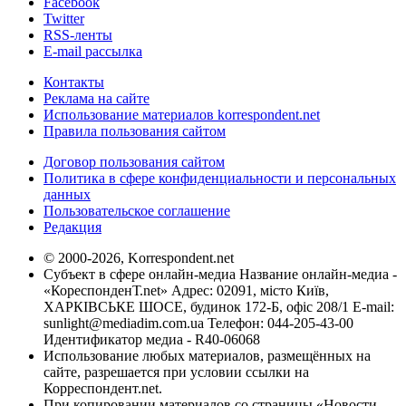
Facebook
Twitter
RSS-ленты
E-mail рассылка
Контакты
Реклама на сайте
Использование материалов korrespondent.net
Правила пользования сайтом
Договор пользования сайтом
Политика в сфере конфиденциальности и персональных
данных
Пользовательское соглашение
Редакция
© 2000-2026, Korrespondent.net
Субъект в сфере онлайн-медиа Название онлайн-медиа -
«КореспонденТ.net» Адрес: 02091, місто Київ,
ХАРКІВСЬКЕ ШОСЕ, будинок 172-Б, офіс 208/1 E-mail:
sunlight@mediadim.com.ua
Телефон: 044-205-43-00
Идентификатор медиа - R40-06068
Использование любых материалов, размещённых на
сайте, разрешается при условии ссылки на
Корреспондент.net.
При копировании материалов со страницы «Новости