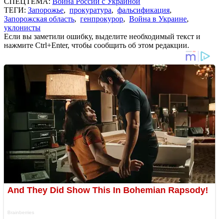
СПЕЦТЕМА:
Война России с Украиной
ТЕГИ:
Запорожье
,
прокуратура
,
фальсификация
,
Запорожская область
,
генпрокурор
,
Война в Украине
,
уклонисты
Если вы заметили ошибку, выделите необходимый текст и
нажмите Ctrl+Enter, чтобы сообщить об этом редакции.