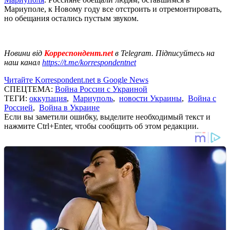
Мариуполе, к Новому году все отстроить и отремонтировать,
но обещания остались пустым звуком.
Новини від
Корреспондент.net
в Telegram. Підписуйтесь на
наш канал
https://t.me/korrespondentnet
Читайте Korrespondent.net в Google News
СПЕЦТЕМА:
Война России с Украиной
ТЕГИ:
оккупация
,
Мариуполь
,
новости Украины
,
Война с
Россией
,
Война в Украине
Если вы заметили ошибку, выделите необходимый текст и
нажмите Ctrl+Enter, чтобы сообщить об этом редакции.