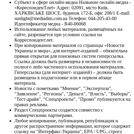
Субъект в сфере онлайн-медиа Название онлайн-медиа -
«КореспонденТ.net» Адрес: 02091, місто Київ,
ХАРКІВСЬКЕ ШОСЕ, будинок 172-Б, офіс 208/1 E-mail:
sunlight@mediadim.com.ua
Телефон: 044-205-43-00
Идентификатор медиа - R40-06068
Использование любых материалов, размещённых на
сайте, разрешается при условии ссылки на
Корреспондент.net.
При копировании материалов со страницы «Новости
Украины и мира», для интернет-изданий – обязательна
прямая открытая для поисковых систем гиперссылка.
Ссылка должна быть размещена в независимости от
полного либо частичного использования материалов.
Гиперссылка (для интернет- изданий) – должна быть
размещена в подзаголовке или в первом абзаце
материала.
Новости с пометками "Мнение", "Экспертиза",
"Заявление", "Регионы", "Деньги", "Власть", "Выборы",
"Тест-драйв", "Спецпроекты", "Промо" публикуются на
правах рекламы.
Раздел Спецпроекты создается совместно с
коммерческими партнерами.
Любое копирование, публикация, републикация и
другое распространение информации, которое содержит
ссылку на "Интерфакс-Украина", EPA / UPG, строго