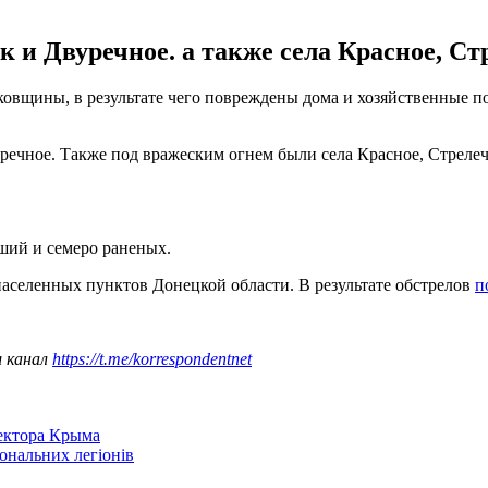
 и Двуречное. а также села Красное, Стр
вщины, в результате чего повреждены дома и хозяйственные по
речное. Также под вражеским огнем были села Красное, Стрелеч
бший и семеро раненых.
населенных пунктов Донецкой области. В результате обстрелов
п
ш канал
https://t.me/korrespondentnet
сектора Крыма
іональних легіонів