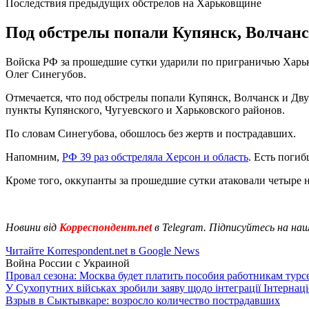
Последствия предыдущих обстрелов на Харьковщине
Под обстрелы попали Купянск, Волчанск
Войска РФ за прошедшие сутки ударили по приграничью Харько
Олег Синегубов.
Отмечается, что под обстрелы попали Купянск, Волчанск и Дву
пункты Купянского, Чугуевского и Харьковского районов.
По словам Синегубова, обошлось без жертв и пострадавших.
Напомним,
РФ 39 раз обстреляла Херсон и область
. Есть поги
Кроме того, оккупанты за прошедшие сутки атаковали четыре 
Новини від
Корреспондент.net
в Telegram. Підписуйтесь на на
Читайте Korrespondent.net в Google News
Война России с Украиной
Провал сезона: Москва будет платить пособия работникам тур
У Сухопутних військах зробили заяву щодо інтеграції Інтернац
Взрыв в Сыктывкаре: возросло количество пострадавших