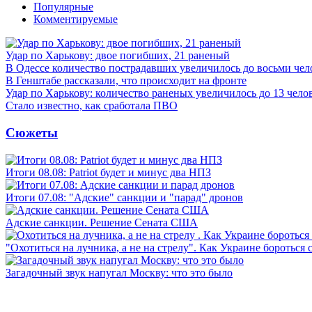
Популярные
Комментируемые
Удар по Харькову: двое погибших, 21 раненый
В Одессе количество пострадавших увеличилось до восьми чел
В Генштабе рассказали, что происходит на фронте
Удар по Харькову: количество раненых увеличилось до 13 чело
Стало известно, как сработала ПВО
Сюжеты
Итоги 08.08: Patriot будет и минус два НПЗ
Итоги 07.08: "Адские" санкции и "парад" дронов
Адские санкции. Решение Сената США
"Охотиться на лучника, а не на стрелу". Как Украине бороться 
Загадочный звук напугал Москву: что это было