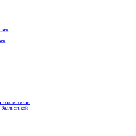
овек
век
с баллистикой