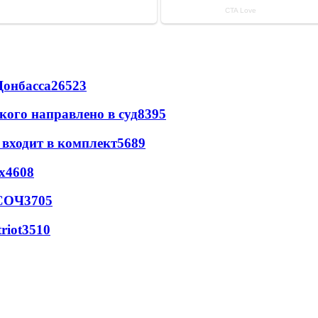
Донбасса
26523
кого направлено в суд
8395
 входит в комплект
5689
х
4608
 СОЧ
3705
riot
3510