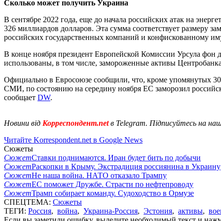
Сколько может получить Украина
В сентябре 2022 года, еще до начала российских атак на эне
326 миллиардов долларов. Эта сумма соответствует размеру за
российских государственных компаний и конфискованному им
В конце ноября президент Европейской Комиссии Урсула фон де
использованы, в том числе, замороженные активы Центробанка
Официально в Евросоюзе сообщили, что, кроме упомянутых 30
СМИ, по состоянию на середину ноября ЕС заморозил российски
сообщает
DW
.
Новини від
Корреспондент.net
в Telegram. Підписуйтесь на на
Читайте Korrespondent.net в Google News
Сюжеты
Сюжет
Ставки поднимаются. Иран будет бить по добычи
Сюжет
Раскопки в Крыму. Экстрадиция россиянина в Украину
Сюжет
Не наша война. НАТО отказало Трампу
Сюжет
ЕС поможет Дружбе. Страсти по нефтепроводу
Сюжет
Трамп собирает команду. Судоходство в Ормузе
СПЕЦТЕМА:
Сюжеты
ТЕГИ:
Россия
,
война
,
Украина-Россия
,
Эстония
,
активы
,
вое
Если вы заметили ошибку, выделите необходимый текст и нажми