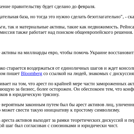
ние правительству будет сделано до февраля.
тельная база, но тогда это нужно сделать безотлагательно", - ск
ньги, так и материальные активы, такие как недвижимость. Рейнса
комиссия также работает над поиском общеевропейского решения.
е активы на миллиарды евро, чтобы помочь Украине восстановит
ако старается воздержаться от единоличных шагов и ждет конс
этом пишет
Bloomberg
со ссылкой на людей, знакомых с дискуссия
ивает на том, что арест по крайней мере части замороженных а
ющую за бизнес, более осторожен. Он обеспокоен тем, что конф
иков в юридическую трясину.
ее вероятным законным путем был бы арест активов лиц, уличен
то может свести такую инициативу к простому символизму.
ареста активов выходит за рамки теоретических дискуссий и пе
ой шаг был согласован с союзниками и юридически чист.