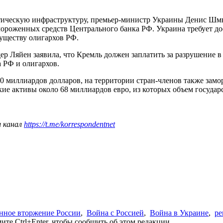
ргетическую инфраструктуру, премьер-министр Украины Денис Шм
мороженных средств Центрального банка РФ. Украина требует до
уществу олигархов РФ.
р Ляйен заявила, что Кремль должен заплатить за разрушение в
 РФ и олигархов.
0 миллиардов долларов, на территории стран-членов также зам
е активы около 68 миллиардов евро, из которых объем государс
ш канал
https://t.me/korrespondentnet
нное вторжение России
,
Война с Россией
,
Война в Украине
,
ре
те Ctrl+Enter, чтобы сообщить об этом редакции.