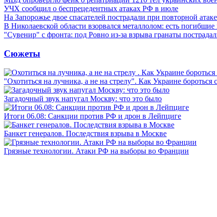
УЧХ сообщил о беспрецедентных атаках РФ в июле
На Запорожье двое спасателей пострадали при повторной атак
В Николаевской области взорвался металлолом: есть погибшие
"Сувенир" с фронта: под Ровно из-за взрыва гранаты пострада
Сюжеты
"Охотиться на лучника, а не на стрелу". Как Украине бороться 
Загадочный звук напугал Москву: что это было
Итоги 06.08: Санкции против РФ и дрон в Лейпциге
Банкет генералов. Последствия взрыва в Москве
Грязные технологии. Атаки РФ на выборы во Франции