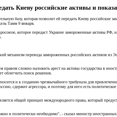
редать Киеву российские активы и показ
тельную базу, которая позволит ей передать Киеву российские 
ель Тамм 9 января.
вросоюзе, которое передаст Украине замороженные активы РФ, и
.
ий механизм перевода замороженных российских активов из Эс
им правом сложно наложить арест на активы государства в инос
т облегчить поиск решения.
тносится и к созданию чрезвычайного трибунала для привлечени
Россию, сдержит агрессора, и поэтому для него есть политическо
вляется общий принцип международного права, который предусм
ожно и политически необходимо", - сказал министр иностранных