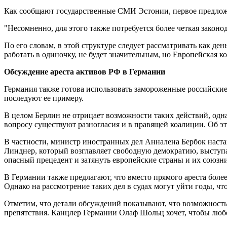
Как сообщают государственные СМИ Эстонии, первое предложе
"Несомненно, для этого также потребуется более четкая законода
По его словам, в этой структуре следует рассматривать как де
работать в одиночку, не будет значительным, но Европейская 
Обсуждение ареста активов РФ в Германии
Германия также готова использовать замороженные российски
последуют ее примеру.
В целом Берлин не отрицает возможности таких действий, одн
вопросу существуют разногласия и в правящей коалиции. Об 
В частности, министр иностранных дел Анналена Бербок наста
Линднер, который возглавляет свободную демократию, выступа
опасный прецедент и затянуть европейские страны и их союзн
В Германии также предлагают, что вместо прямого ареста бол
Однако на рассмотрение таких дел в судах могут уйти годы, ч
Отметим, что детали обсуждений показывают, что возможность 
препятствия. Канцлер Германии Олаф Шольц хочет, чтобы люб