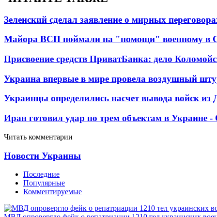
Зеленский сделал заявление о мирных переговора
Майора ВСП поймали на "помощи" военному в
Присвоение средств ПриватБанка: дело Коломойс
Украина впервые в мире провела воздушный шту
Украинцы определились насчет вывода войск из 
Иран готовил удар по трем объектам в Украине 
Читать комментарии
Новости Украины
Последние
Популярные
Комментируемые
МВД опровергло фейк о репатриации 1210 тел украинских во