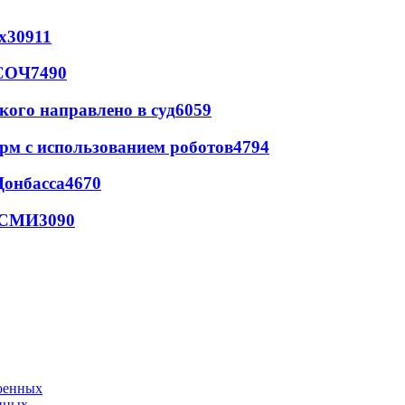
х
30911
 СОЧ
7490
кого направлено в суд
6059
рм с использованием роботов
4794
Донбасса
4670
- СМИ
3090
енных