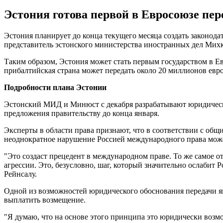
Эстония готова первой в Евросоюзе пе
Эстония планирует до конца текущего месяца создать законода
представитель эстонского министерства иностранных дел Михк
Таким образом, Эстония может стать первым государством в Е
прибалтийская страна может передать около 20 миллионов евро
Подробности плана Эстонии
Эстонский МИД и Минюст с декабря разрабатывают юридическ
предложения правительству до конца января.
Эксперты в области права признают, что в соответствии с общ
неоднократное нарушение Россией международного права може
"Это создаст прецедент в международном праве. То же самое о
агрессии. Это, безусловно, шаг, который значительно ослабит 
Рейнсалу.
Одной из возможностей юридического обоснования передачи я
выплатить возмещение.
"Я думаю, что на основе этого принципа это юридически возм