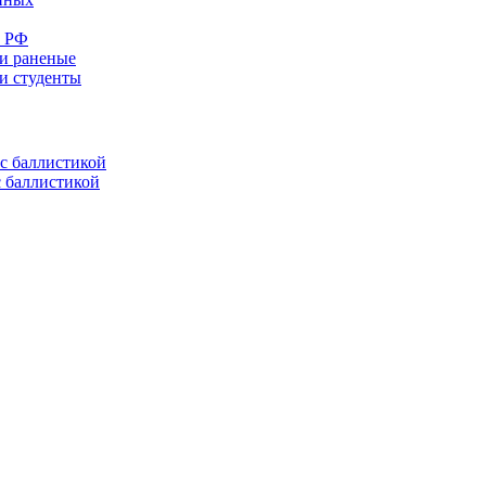
е РФ
 и раненые
ли студенты
с баллистикой