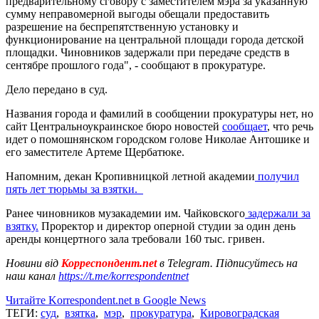
предварительному сговору с заместителем мэра за указанную
сумму неправомерной выгоды обещали предоставить
разрешение на беспрепятственную установку и
функционирование на центральной площади города детской
площадки. Чиновников задержали при передаче средств в
сентябре прошлого года", - сообщают в прокуратуре.
Дело передано в суд.
Названия города и фамилий в сообщении прокуратуры нет, но
сайт Центральноукраинское бюро новостей
сообщает
, что речь
идет о помошнянском городском голове Николае Антошике и
его заместителе Артеме Щербатюке.
Напомним, декан Кропивницкой летной академии
получил
пять лет тюрьмы за взятки.
Ранее чиновников музакадемии им. Чайковского
задержали за
взятку.
Проректор и директор оперной студии за один день
аренды концертного зала требовали 160 тыс. гривен.
Новини від
Корреспондент.net
в Telegram. Підписуйтесь на
наш канал
https://t.me/korrespondentnet
Читайте Korrespondent.net в Google News
ТЕГИ:
суд
,
взятка
,
мэр
,
прокуратура
,
Кировоградская