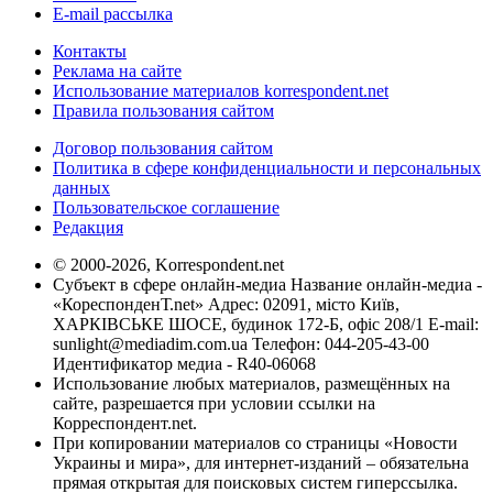
E-mail рассылка
Контакты
Реклама на сайте
Использование материалов korrespondent.net
Правила пользования сайтом
Договор пользования сайтом
Политика в сфере конфиденциальности и персональных
данных
Пользовательское соглашение
Редакция
© 2000-2026, Korrespondent.net
Субъект в сфере онлайн-медиа Название онлайн-медиа -
«КореспонденТ.net» Адрес: 02091, місто Київ,
ХАРКІВСЬКЕ ШОСЕ, будинок 172-Б, офіс 208/1 E-mail:
sunlight@mediadim.com.ua
Телефон: 044-205-43-00
Идентификатор медиа - R40-06068
Использование любых материалов, размещённых на
сайте, разрешается при условии ссылки на
Корреспондент.net.
При копировании материалов со страницы «Новости
Украины и мира», для интернет-изданий – обязательна
прямая открытая для поисковых систем гиперссылка.