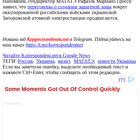
Напомним, гендиректор МАГАТЭ Рафаэль Мариано Гросси
заявил, что
переговоры о создании защитной зоны
вокруг
оккупированной российскими войсками украинской
Запорожской атомной электростанции продвигаются.
Новини від
Корреспондент.net
в Telegram. Підписуйтесь на
наш канал
https://t.me/korrespondentnet
Читайте Korrespondent.net в Google News
ТЕГИ:
Россия
,
Украина
,
визит
,
МАГАТЭ
,
новости Украины
Если вы заметили ошибку, выделите необходимый текст и
нажмите Ctrl+Enter, чтобы сообщить об этом редакции.