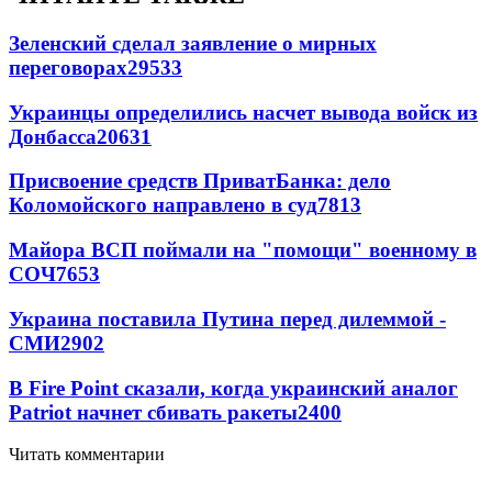
Зеленский сделал заявление о мирных
переговорах
29533
Украинцы определились насчет вывода войск из
Донбасса
20631
Присвоение средств ПриватБанка: дело
Коломойского направлено в суд
7813
Майора ВСП поймали на "помощи" военному в
СОЧ
7653
Украина поставила Путина перед дилеммой -
СМИ
2902
В Fire Point сказали, когда украинский аналог
Patriot начнет сбивать ракеты
2400
Читать комментарии