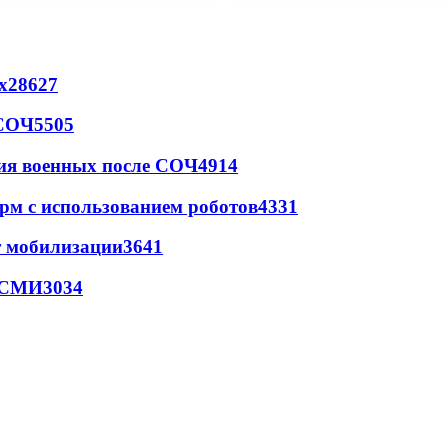
х
28627
 СОЧ
5505
ия военных после СОЧ
4914
рм с использованием роботов
4331
т мобилизации
3641
- СМИ
3034