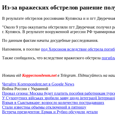
Из-за вражеских обстрелов ранение пол
В результате обстрелов россиянами Купянска и и пгт Двуречна
"Около 9 утра оккупанты обстреляли пгт Двуречная: получил р
г. Купянск. В результате вооруженной агрессии РФ травмирова
По данным фактам начаты досудебные расследования.
Напомним, в поселке
под Херсоном вследствие обстрела поги
Также сообщалось, что вследствие вражеского обстрела
погибл
Новини від
Корреспондент.net
в Telegram. Підписуйтесь на на
Читайте Korrespondent.net в Google News
Война России с Украиной
Провал сезона: Москва будет платить пособия работникам тур
У Сухопутних військах зробили заяву щодо інтеграції Інтернац
Взрыв в Сыктывкаре: возросло количество пострадавших
Стали известны объемы отключений в пятницу
Встреча президентов: Ермак и Рубио обсудили детали