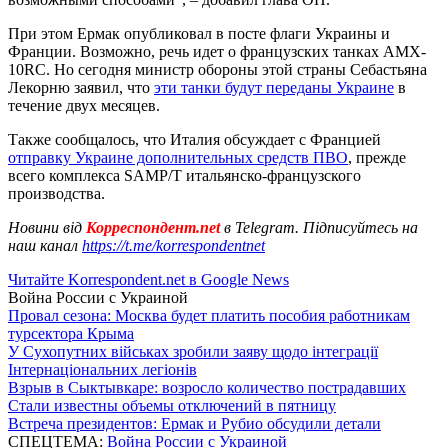
При этом Ермак опубликовал в посте флаги Украины и
Франции. Возможно, речь идет о французских танках AMX-
10RC. Но сегодня министр обороны этой страны Себастьяна
Лекорню заявил, что
эти танки будут переданы Украине
в
течение двух месяцев.
Также сообщалось, что Италия обсуждает с Францией
отправку Украине дополнительных средств ПВО
, прежде
всего комплекса SAMP/T итальянско-французского
производства.
Новини від
Корреспондент.net
в Telegram. Підписуйтесь на
наш канал
https://t.me/korrespondentnet
Читайте Korrespondent.net в Google News
Война России с Украиной
Провал сезона: Москва будет платить пособия работникам
турсектора Крыма
У Сухопутних військах зробили заяву щодо інтеграції
Інтернаціональних легіонів
Взрыв в Сыктывкаре: возросло количество пострадавших
Стали известны объемы отключений в пятницу
Встреча президентов: Ермак и Рубио обсудили детали
СПЕЦТЕМА:
Война России с Украиной