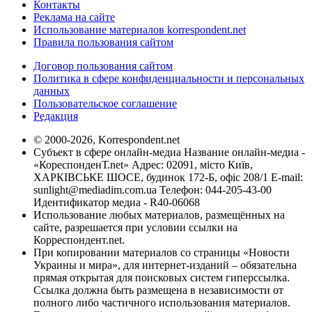
Контакты
Реклама на сайте
Использование материалов korrespondent.net
Правила пользования сайтом
Договор пользования сайтом
Политика в сфере конфиденциальности и персональных
данных
Пользовательское соглашение
Редакция
© 2000-2026, Korrespondent.net
Субъект в сфере онлайн-медиа Название онлайн-медиа -
«КореспонденТ.net» Адрес: 02091, місто Київ,
ХАРКІВСЬКЕ ШОСЕ, будинок 172-Б, офіс 208/1 E-mail:
sunlight@mediadim.com.ua
Телефон: 044-205-43-00
Идентификатор медиа - R40-06068
Использование любых материалов, размещённых на
сайте, разрешается при условии ссылки на
Корреспондент.net.
При копировании материалов со страницы «Новости
Украины и мира», для интернет-изданий – обязательна
прямая открытая для поисковых систем гиперссылка.
Ссылка должна быть размещена в независимости от
полного либо частичного использования материалов.