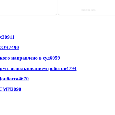
х
30911
 СОЧ
7490
кого направлено в суд
6059
рм с использованием роботов
4794
Донбасса
4670
- СМИ
3090