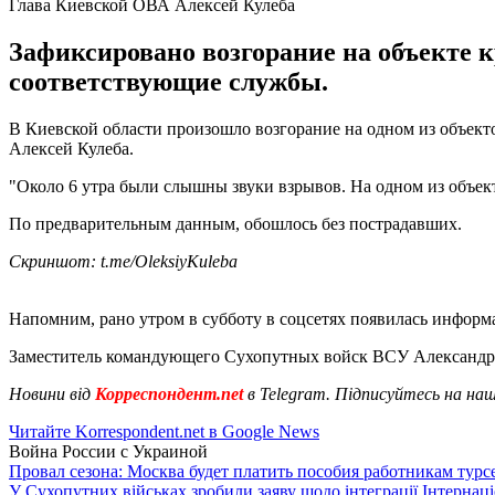
Глава Киевской ОВА Алексей Кулеба
Зафиксировано возгорание на объекте 
соответствующие службы.
В Киевской области произошло возгорание на одном из объект
Алексей Кулеба.
"Около 6 утра были слышны звуки взрывов. На одном из объек
По предварительным данным, обошлось без пострадавших.
Скриншот: t.me/OleksiyKuleba
Напомним, рано утром в субботу в соцсетях появилась информа
Заместитель командующего Сухопутных войск ВСУ Александр
Новини від
Корреспондент.net
в Telegram. Підписуйтесь на на
Читайте Korrespondent.net в Google News
Война России с Украиной
Провал сезона: Москва будет платить пособия работникам тур
У Сухопутних військах зробили заяву щодо інтеграції Інтернац