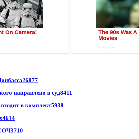
Донбасса
26877
кого направлено в суд
8411
 входит в комплект
5938
х
4614
 СОЧ
3710