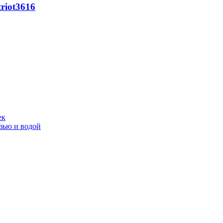
riot
3616
ек
язью и водой