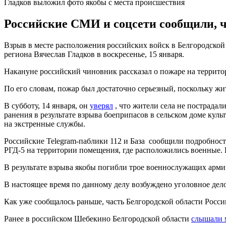
Гладков выложил фото якобы с места происшествия
Российские СМИ и соцсети сообщили, чт
Взрыв в месте расположения российских войск в Белгородской
региона Вячеслав Гладков в воскресенье, 15 января.
Накануне российский чиновник рассказал о пожаре на террито
По его словам, пожар был достаточно серьезный, поскольку жи
В субботу, 14 января, он
уверял
, что жители села не пострадал
ранения в результате взрыва боеприпасов в сельском доме куль
на экстренные службы.
Российские Telegram-паблики 112 и База сообщили подробност
РГД-5 на территории помещения, где расположились военные. 
В результате взрыва якобы погибли трое военнослужащих армии
В настоящее время по данному делу возбуждено уголовное дело
Как уже сообщалось раньше, часть Белгородской области Росс
Ранее в российском Шебекино Белгородской области
слышали 