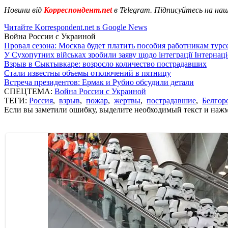
Новини від
Корреспондент.net
в Telegram. Підписуйтесь на на
Читайте Korrespondent.net в Google News
Война России с Украиной
Провал сезона: Москва будет платить пособия работникам тур
У Сухопутних військах зробили заяву щодо інтеграції Інтернац
Взрыв в Сыктывкаре: возросло количество пострадавших
Стали известны объемы отключений в пятницу
Встреча президентов: Ермак и Рубио обсудили детали
СПЕЦТЕМА:
Война России с Украиной
ТЕГИ:
Россия
,
взрыв
,
пожар
,
жертвы
,
пострадавшие
,
Белгор
Если вы заметили ошибку, выделите необходимый текст и нажми