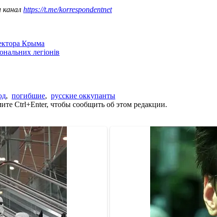
ш канал
https://t.me/korrespondentnet
сектора Крыма
іональних легіонів
од
,
погибшие
,
русские оккупанты
те Ctrl+Enter, чтобы сообщить об этом редакции.