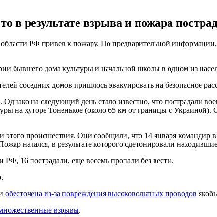
о в результате взрыва и пожара пострад
 области РФ привел к пожару. По предварительной информации,
рии бывшего дома культуры и начальной школы в одном из насе
телей соседних домов пришлось эвакуировать на безопасное рас
и. Однако на следующий день стало известно, что пострадали во
туры на хуторе Тоненькое (около 65 км от границы с Украиной).
и этого происшествия. Они сообщили, что 14 января командир 
Пожар начался, в результате которого сдетонировали находивши
 РФ, 16 пострадали, еще восемь пропали без вести.
.
ии
обесточена из-за повреждения высоковольтных проводов
якобы
множественные взрывы
.