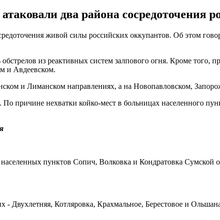
атаковали два района сосредоточения ро
средоточения живой силы российских оккупантов. Об этом гово
 обстрелов из реактивных систем залпового огня. Кроме того, п
ом и Авдеевском.
нском и Лиманском направлениях, а на Новопавловском, Запорож
. По причине нехватки койко-мест в больницах населенного пун
я
аселенных пунктов Сопич, Волковка и Кондратовка Сумской обл
х - Двухлетняя, Котляровка, Крахмальное, Берестовое и Ольшана