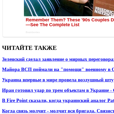
ЧИТАЙТЕ ТАКЖЕ
Зеленский сделал заявление о мирных переговора
Майора ВСП поймали на "помощи" военному в
Украина впервые в мире провела воздушный шту
Иран готовил удар по трем объектам в Украине 
В Fire Point сказали, когда украинский аналог Pa
Когда связь молчит - молчит вся бригада. Связи