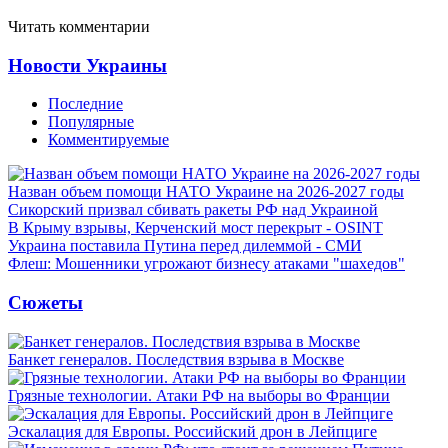
Читать комментарии
Новости Украины
Последние
Популярные
Комментируемые
Назван объем помощи НАТО Украине на 2026-2027 годы
Сикорский призвал сбивать ракеты РФ над Украиной
В Крыму взрывы, Керченский мост перекрыт - OSINT
Украина поставила Путина перед дилеммой - СМИ
Флеш: Мошенники угрожают бизнесу атаками "шахедов"
Сюжеты
Банкет генералов. Последствия взрыва в Москве
Грязные технологии. Атаки РФ на выборы во Франции
Эскалация для Европы. Российский дрон в Лейпциге