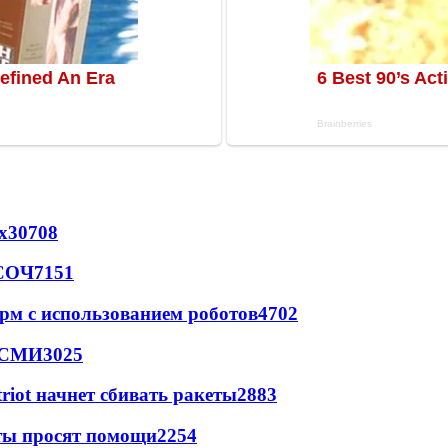
х
30708
 СОЧ
7151
рм с использованием роботов
4702
- СМИ
3025
triot начнет сбивать ракеты
2883
сты просят помощи
2254