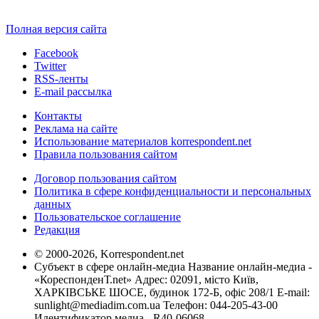
Полная версия сайта
Facebook
Twitter
RSS-ленты
E-mail рассылка
Контакты
Реклама на сайте
Использование материалов korrespondent.net
Правила пользования сайтом
Договор пользования сайтом
Политика в сфере конфиденциальности и персональных
данных
Пользовательское соглашение
Редакция
© 2000-2026, Korrespondent.net
Субъект в сфере онлайн-медиа Название онлайн-медиа -
«КореспонденТ.net» Адрес: 02091, місто Київ,
ХАРКІВСЬКЕ ШОСЕ, будинок 172-Б, офіс 208/1 E-mail:
sunlight@mediadim.com.ua
Телефон: 044-205-43-00
Идентификатор медиа - R40-06068