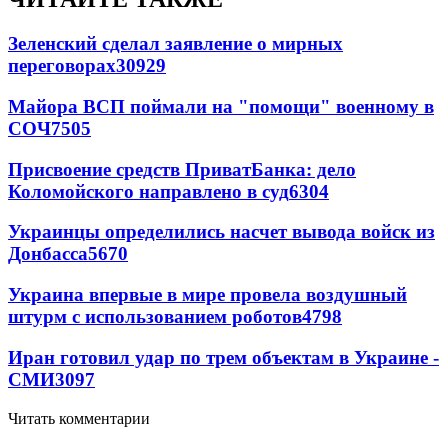
Зеленский сделал заявление о мирных
переговорах
30929
Майора ВСП поймали на "помощи" военному в
СОЧ
7505
Присвоение средств ПриватБанка: дело
Коломойского направлено в суд
6304
Украинцы определились насчет вывода войск из
Донбасса
5670
Украина впервые в мире провела воздушный
штурм с использованием роботов
4798
Иран готовил удар по трем объектам в Украине -
СМИ
3097
Читать комментарии