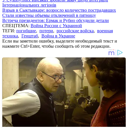
Інтернаціональних легіонів
Взрыв в Сыктывкаре: возросло количество пострадавших
Стали известны объемы отключений в пятницу
Встреча президентов: Ермак и Рубио обсудили детали
СПЕЦТЕМА:
Война России с Украиной
ТЕГИ:
погибшие
,
потери
,
российские войска
,
военная
техника
,
Генштаб
,
Война в Украине
Если вы заметили ошибку, выделите необходимый текст и
нажмите Ctrl+Enter, чтобы сообщить об этом редакции.