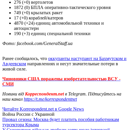
276 (+0) вертолетов
1872 (0) БПЛА оперативно-тактического уровня
749 (+0) крылатых ракет
17 (+0) кораблей/катеров
4870 (+24) единиц автомобильной техники и
автоцистерн
190 (+3) единиц специальной техники
Фото: facebook.com/GeneralStaff.ua
Ранее сообщалось, что
оккупанты наступают на Бахмутском и
Авдеевском
направлениях и несут значительные потери в
живой силе.
Чиновники США поражены изобретательностью ВСУ -
СМИ
Новини від
Корреспондент.net
в Telegram. Підписуйтесь на
наш канал
https://t.me/korrespondentnet
Читайте Korrespondent.net в Google News
Война России с Украиной
Провал сезона: Москва будет платить пособия работникам
турсектора Крыма
У Сухопутних військах зробили заяву щодо інтеграції