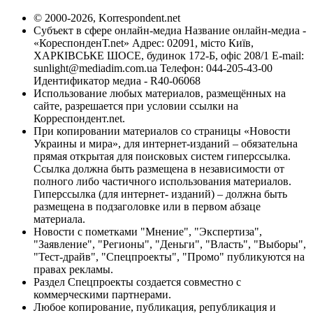
© 2000-2026, Korrespondent.net
Субъект в сфере онлайн-медиа Название онлайн-медиа -
«КореспонденТ.net» Адрес: 02091, місто Київ,
ХАРКІВСЬКЕ ШОСЕ, будинок 172-Б, офіс 208/1 E-mail:
sunlight@mediadim.com.ua
Телефон: 044-205-43-00
Идентификатор медиа - R40-06068
Использование любых материалов, размещённых на
сайте, разрешается при условии ссылки на
Корреспондент.net.
При копировании материалов со страницы «Новости
Украины и мира», для интернет-изданий – обязательна
прямая открытая для поисковых систем гиперссылка.
Ссылка должна быть размещена в независимости от
полного либо частичного использования материалов.
Гиперссылка (для интернет- изданий) – должна быть
размещена в подзаголовке или в первом абзаце
материала.
Новости с пометками "Мнение", "Экспертиза",
"Заявление", "Регионы", "Деньги", "Власть", "Выборы",
"Тест-драйв", "Спецпроекты", "Промо" публикуются на
правах рекламы.
Раздел Спецпроекты создается совместно с
коммерческими партнерами.
Любое копирование, публикация, републикация и