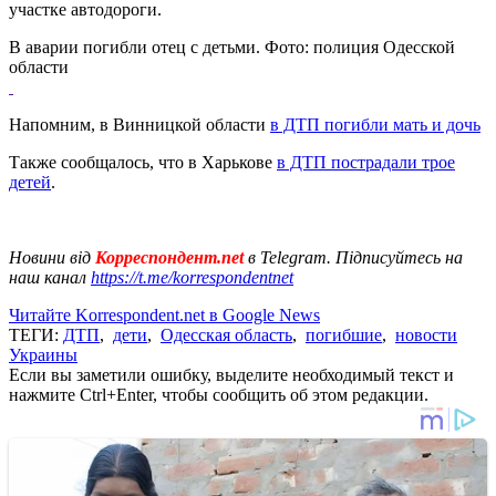
участке автодороги.
В аварии погибли отец с детьми. Фото: полиция Одесской
области
Напомним, в Винницкой области
в ДТП погибли мать и дочь
Также сообщалось, что в Харькове
в ДТП пострадали трое
детей
.
Новини від
Корреспондент.net
в Telegram. Підписуйтесь на
наш канал
https://t.me/korrespondentnet
Читайте Korrespondent.net в Google News
ТЕГИ:
ДТП
,
дети
,
Одесская область
,
погибшие
,
новости
Украины
Если вы заметили ошибку, выделите необходимый текст и
нажмите Ctrl+Enter, чтобы сообщить об этом редакции.