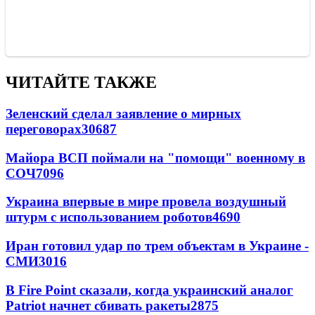
ЧИТАЙТЕ ТАКЖЕ
Зеленский сделал заявление о мирных
переговорах
30687
Майора ВСП поймали на "помощи" военному в
СОЧ
7096
Украина впервые в мире провела воздушный
штурм с использованием роботов
4690
Иран готовил удар по трем объектам в Украине -
СМИ
3016
В Fire Point сказали, когда украинский аналог
Patriot начнет сбивать ракеты
2875