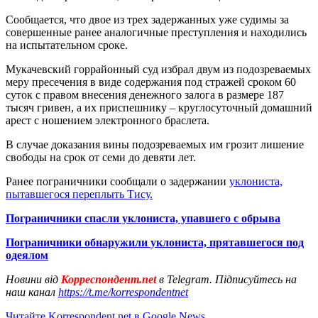
Сообщается, что двое из трех задержанных уже судимы за
совершенные ранее аналогичные преступления и находились
на испытательном сроке.
Мукачевский горрайонный суд избрал двум из подозреваемых
меру пресечения в виде содержания под стражей сроком 60
суток с правом внесения денежного залога в размере 187
тысяч гривен, а их приспешнику – круглосуточный домашний
арест с ношением электронного браслета.
В случае доказания вины подозреваемых им грозит лишение
свободы на срок от семи до девяти лет.
Ранее пограничники сообщали о задержании
уклониста,
пытавшегося переплыть Тису.
Пограничники спасли уклониста, упавшего с обрыва
Пограничники обнаружили уклониста, прятавшегося под
одеялом
Новини від
Корреспондент.net
в Telegram. Підписуйтесь на
наш канал
https://t.me/korrespondentnet
Читайте Korrespondent.net в Google News