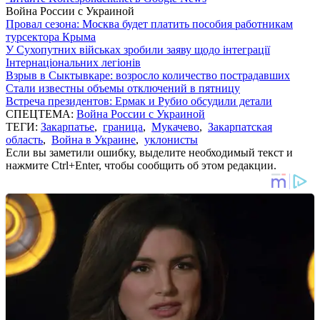
Война России с Украиной
Провал сезона: Москва будет платить пособия работникам
турсектора Крыма
У Сухопутних військах зробили заяву щодо інтеграції
Інтернаціональних легіонів
Взрыв в Сыктывкаре: возросло количество пострадавших
Стали известны объемы отключений в пятницу
Встреча президентов: Ермак и Рубио обсудили детали
СПЕЦТЕМА:
Война России с Украиной
ТЕГИ:
Закарпатье
,
граница
,
Мукачево
,
Закарпатская
область
,
Война в Украине
,
уклонисты
Если вы заметили ошибку, выделите необходимый текст и
нажмите Ctrl+Enter, чтобы сообщить об этом редакции.