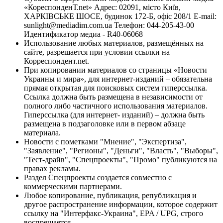
«КореспонденТ.net» Адрес: 02091, місто Київ,
ХАРКІВСЬКЕ ШОСЕ, будинок 172-Б, офіс 208/1 E-mail:
sunlight@mediadim.com.ua
Телефон: 044-205-43-00
Идентификатор медиа - R40-06068
Использование любых материалов, размещённых на
сайте, разрешается при условии ссылки на
Корреспондент.net.
При копировании материалов со страницы «Новости
Украины и мира», для интернет-изданий – обязательна
прямая открытая для поисковых систем гиперссылка.
Ссылка должна быть размещена в независимости от
полного либо частичного использования материалов.
Гиперссылка (для интернет- изданий) – должна быть
размещена в подзаголовке или в первом абзаце
материала.
Новости с пометками "Мнение", "Экспертиза",
"Заявление", "Регионы", "Деньги", "Власть", "Выборы",
"Тест-драйв", "Спецпроекты", "Промо" публикуются на
правах рекламы.
Раздел Спецпроекты создается совместно с
коммерческими партнерами.
Любое копирование, публикация, републикация и
другое распространение информации, которое содержит
ссылку на "Интерфакс-Украина", EPA / UPG, строго
воспрещается.