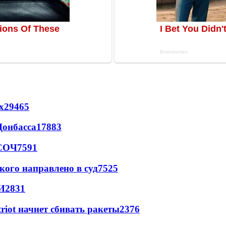
х
29465
Донбасса
17883
 СОЧ
7591
кого направлено в суд
7525
И
2831
triot начнет сбивать ракеты
2376