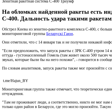
Зенитная ракетная система С-400 Триумф
На обломках найденной ракеты есть ин
С-400. Дальность удара такими ракетами
Обстрел Киева из зенитно-ракетного комплекса С-400, с большо
мониторинговой группы
Беларускі Гаюн
.
Они отметили, что с 14 января так и не получили никакой инф
"Если предположить, что запуск ракеты с ЗРК С-400 утром 14 я
оттуда - густонаселенный Гомель (там живет около 500 тысяч че
звуках, которые были бы на него похожи", - говорится в сообщ
По словам аналитиков, запуск ракеты также мог произойти с с
t.me/Hajun_BY
Мониторинговая группа также отмечает, что теоретически един
отчуждения.
"Там не проживают люди, а соответственно, никто не мог нам со
только один район в Беларуси, где это могло произойти. Такую