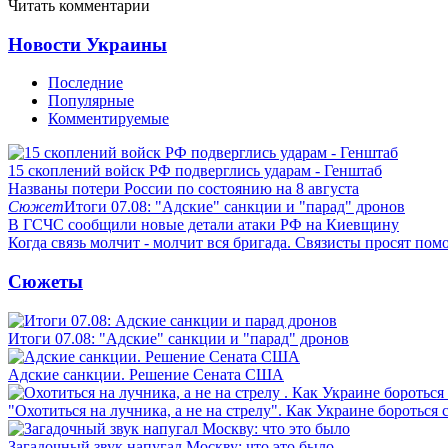
Читать комментарии
Новости Украины
Последние
Популярные
Комментируемые
15 скоплений войск РФ подверглись ударам - Генштаб
Названы потери России по состоянию на 8 августа
Сюжет
Итоги 07.08: "Адские" санкции и "парад" дронов
В ГСЧС сообщили новые детали атаки РФ на Киевщину
Когда связь молчит - молчит вся бригада. Связисты просят по
Сюжеты
Итоги 07.08: "Адские" санкции и "парад" дронов
Адские санкции. Решение Сената США
"Охотиться на лучника, а не на стрелу". Как Украине бороться 
Загадочный звук напугал Москву: что это было