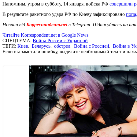
Напомним, утром в субботу, 14 января, войска РФ
совершили р
В результате ракетного удара РФ по Киеву зафиксировано
попа
Новини від
Корреспондент.net
в Telegram. Підписуйтесь на на
Читайте Korrespondent.net в Google News
СПЕЦТЕМА:
Война России с Украиной
ТЕГИ:
Киев
,
Беларусь
,
обстрел
,
Война с Россией
,
Война в Ук
Если вы заметили ошибку, выделите необходимый текст и нажми