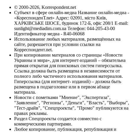
© 2000-2026, Korrespondent.net
Субъект в сфере онлайн-медиа Название онлайн-медиа -
«КореспонденТ.net» Адрес: 02091, місто Київ,
ХАРКІВСЬКЕ ШОСЕ, будинок 172-Б, офіс 208/1 E-mail:
sunlight@mediadim.com.ua
Телефон: 044-205-43-00
Идентификатор медиа - R40-06068
Использование любых материалов, размещённых на
сайте, разрешается при условии ссылки на
Корреспондент.net.
При копировании материалов со страницы «Новости
Украины и мира», для интернет-изданий – обязательна
прямая открытая для поисковых систем гиперссылка.
Ссылка должна быть размещена в независимости от
полного либо частичного использования материалов.
Гиперссылка (для интернет- изданий) – должна быть
размещена в подзаголовке или в первом абзаце
материала.
Новости с пометками "Мнение", "Экспертиза",
"Заявление", "Регионы", "Деньги", "Власть", "Выборы",
"Тест-драйв", "Спецпроекты", "Промо" публикуются на
правах рекламы.
Раздел Спецпроекты создается совместно с
коммерческими партнерами.
Любое копирование, публикация, републикация и