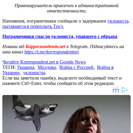
Правонарушитель привлечен к административной
ответственности
Напомним, пограничники сообщали о задержании
уклониста,
пытавшегося переплыть Тису.
Пограничники спасли уклониста, упавшего с обрыва
Новини від
Корреспондент.net
в Telegram. Підписуйтесь на
наш канал
https://t.me/korrespondentnet
Читайте Korrespondent.net в Google News
ТЕГИ:
Украина
,
Молдова
,
Война с Россией
,
Война в
Украине
,
уклонисты
Если вы заметили ошибку, выделите необходимый текст и
нажмите Ctrl+Enter, чтобы сообщить об этом редакции.