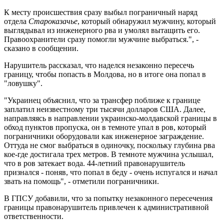
К месту происшествия сразу выбыл пограничный наряд
отдела
Староказачье
, который обнаружил мужчину, который
выглядывал из инженерного рва и умолял вытащить его.
Правоохранители сразу помогли мужчине выбраться.", -
сказано в сообщении.
Нарушитель рассказал, что наделся незаконно пересечь
границу, чтобы попасть в Молдова, но в итоге она попал в
"ловушку".
"Украинец объяснил, что за трансфер поближе к границе
заплатил неизвестному три тысячи долларов США. Далее,
направляясь в направлении украинско-молдавской границы в
обход пунктов пропуска, он в темноте упал в ров, который
пограничники оборудовали как инженерное заграждение.
Оттуда не смог выбраться в одиночку, поскольку глубина рва
кое-где достигала трех метров. В темноте мужчина услышал,
что в ров затекает вода. 44-летний правонарушитель
признался - поняв, что попал в беду - очень испугался и начал
звать на помощь", - отметили пограничники.
В ГПСУ добавили, что за попытку незаконного пересечения
границы правонарушитель привлечен к административной
ответственности.