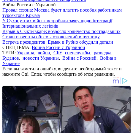
Война России с Украиной
Провал сезона: Москва будет платить пособия работникам
турсектора Крыма
У Сухопутних військах зробили заяву щодо інтеграції
Інтернаціональних легіонів
Взрыв в Сыктывкаре: возросло количество пострадавших
Стали известны объемы отключений в пятницу
Встреча президентов: Ермак и Рубио обсудили детали
СПЕЦТЕМА:
Война России с Украиной
ТЕГИ:
Украина
,
война
,
СБУ
,
спецслужбы
,
разведка
,
Буданов
,
новости Украины
,
Война с Россией
,
Война в
Украине
Если вы заметили ошибку, выделите необходимый текст и
нажмите Ctrl+Enter, чтобы сообщить об этом редакции.