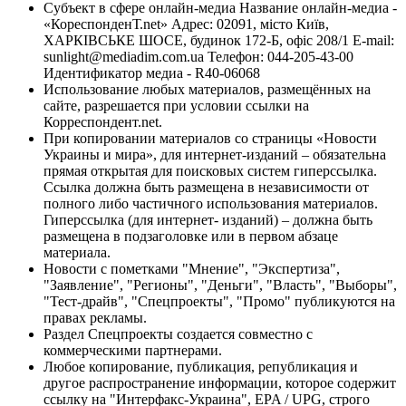
Субъект в сфере онлайн-медиа Название онлайн-медиа -
«КореспонденТ.net» Адрес: 02091, місто Київ,
ХАРКІВСЬКЕ ШОСЕ, будинок 172-Б, офіс 208/1 E-mail:
sunlight@mediadim.com.ua
Телефон: 044-205-43-00
Идентификатор медиа - R40-06068
Использование любых материалов, размещённых на
сайте, разрешается при условии ссылки на
Корреспондент.net.
При копировании материалов со страницы «Новости
Украины и мира», для интернет-изданий – обязательна
прямая открытая для поисковых систем гиперссылка.
Ссылка должна быть размещена в независимости от
полного либо частичного использования материалов.
Гиперссылка (для интернет- изданий) – должна быть
размещена в подзаголовке или в первом абзаце
материала.
Новости с пометками "Мнение", "Экспертиза",
"Заявление", "Регионы", "Деньги", "Власть", "Выборы",
"Тест-драйв", "Спецпроекты", "Промо" публикуются на
правах рекламы.
Раздел Спецпроекты создается совместно с
коммерческими партнерами.
Любое копирование, публикация, републикация и
другое распространение информации, которое содержит
ссылку на "Интерфакс-Украина", EPA / UPG, строго