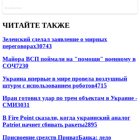
ЧИТАЙТЕ ТАКЖЕ
Зеленский сделал заявление о мирных
переговорах
30743
Майора ВСП поймали на "помощи" военному в
СОЧ
7230
Украина впервые в мире провела воздушный
штурм с использованием роботов
4715
Иран готовил удар по трем объектам в Украине -
СМИ
3031
В Fire Point сказали, когда украинский аналог
Patriot начнет сбивать ракеты
2895
Присвоение средств ПриватБанка: дело