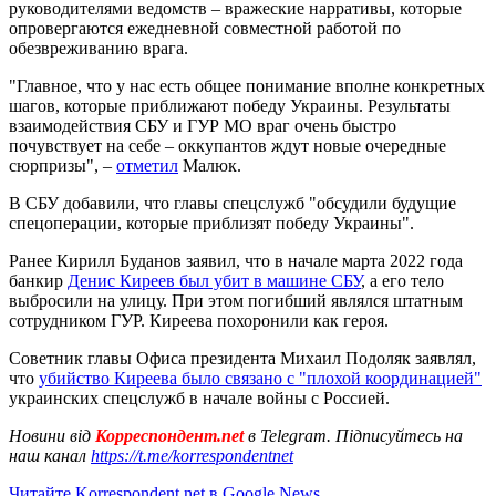
руководителями ведомств – вражеские нарративы, которые
опровергаются ежедневной совместной работой по
обезвреживанию врага.
"Главное, что у нас есть общее понимание вполне конкретных
шагов, которые приближают победу Украины. Результаты
взаимодействия СБУ и ГУР МО враг очень быстро
почувствует на себе – оккупантов ждут новые очередные
сюрпризы", –
отметил
Малюк.
В СБУ добавили, что главы спецслужб "обсудили будущие
спецоперации, которые приблизят победу Украины".
Ранее Кирилл Буданов заявил, что в начале марта 2022 года
банкир
Денис Киреев был убит в машине СБУ
, а его тело
выбросили на улицу. При этом погибший являлся штатным
сотрудником ГУР. Киреева похоронили как героя.
Советник главы Офиса президента Михаил Подоляк заявлял,
что
убийство Киреева было связано с "плохой координацией"
украинских спецслужб в начале войны с Россией.
Новини від
Корреспондент.net
в Telegram. Підписуйтесь на
наш канал
https://t.me/korrespondentnet
Читайте Korrespondent.net в Google News