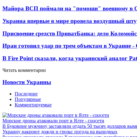
Майора ВСП поймали на "помощи" военному в
Украина впервые в мире провела воздушный шту
Присвоение средств ПриватБанка: дело Коломойс
Иран готовил удар по трем объектам в Украине 
В Fire Point сказали, когда украинский аналог Pa
Читать комментарии
Новости Украины
Последние
Популярные
Комментируемые
Морские дроны атаковали порт в Ялте - соцсети
В Буковине мужчину заставляли отдать 50 тысяч долларов вы
Украину накроют дожди и грозы: погода на выходных