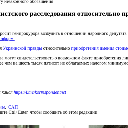
ту незаконного обогащения
стского расследования относительно п
осит генпрокурора возбудить в отношении народного депутата
информ.
ия
Украинской правды
относительно
приобретения имения стоимо
ва могут свидетельствовать о возможном факте приобретения 
лее чем на шесть тысяч пятисот не облагаемых налогом минимум
ш канал
https://t.me/korrespondentnet
ины
,
САП
те Ctrl+Enter, чтобы сообщить об этом редакции.