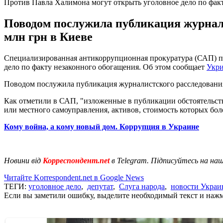
Против Павла Халимона могут открыть уголовное дело по фак
Поводом послужила публикация журнали
млн грн в Киеве
Специализированная антикоррупционная прокуратура (САП) пр
дело по факту незаконного обогащения. Об этом сообщает
Укр
Поводом послужила публикация журналистского расследован
Как отметили в САП, "изложенные в публикации обстоятельст
или местного самоуправления, активов, стоимость которых бо
Кому война, а кому новый дом. Коррупция в Украине
Новини від
Корреспондент.net
в Telegram. Підписуйтесь на на
Читайте Korrespondent.net в Google News
ТЕГИ:
уголовное дело
,
депутат
,
Слуга народа
,
новости Укра
Если вы заметили ошибку, выделите необходимый текст и нажми