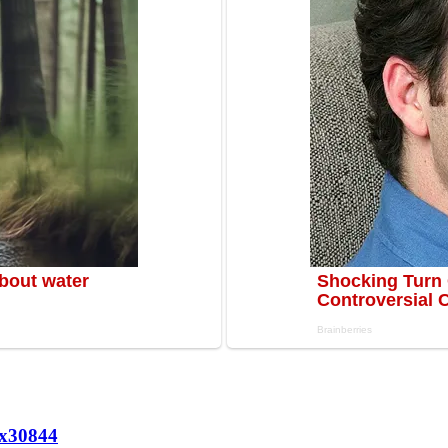
х
30844