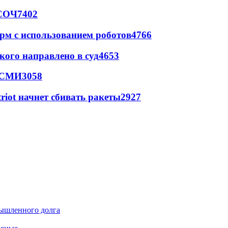
 СОЧ
7402
рм с использованием роботов
4766
кого направлено в суд
4653
- СМИ
3058
triot начнет сбивать ракеты
2927
мышленного долга