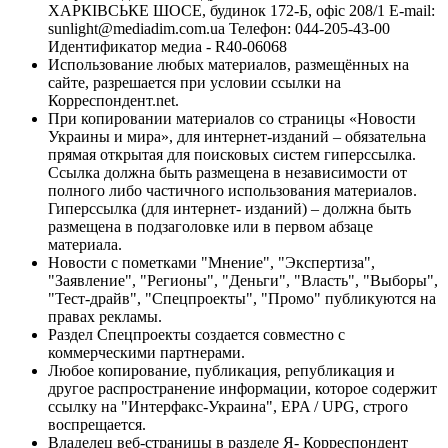
ХАРКІВСЬКЕ ШОСЕ, будинок 172-Б, офіс 208/1 E-mail:
sunlight@mediadim.com.ua
Телефон: 044-205-43-00
Идентификатор медиа - R40-06068
Использование любых материалов, размещённых на
сайте, разрешается при условии ссылки на
Корреспондент.net.
При копировании материалов со страницы «Новости
Украины и мира», для интернет-изданий – обязательна
прямая открытая для поисковых систем гиперссылка.
Ссылка должна быть размещена в независимости от
полного либо частичного использования материалов.
Гиперссылка (для интернет- изданий) – должна быть
размещена в подзаголовке или в первом абзаце
материала.
Новости с пометками "Мнение", "Экспертиза",
"Заявление", "Регионы", "Деньги", "Власть", "Выборы",
"Тест-драйв", "Спецпроекты", "Промо" публикуются на
правах рекламы.
Раздел Спецпроекты создается совместно с
коммерческими партнерами.
Любое копирование, публикация, републикация и
другое распространение информации, которое содержит
ссылку на "Интерфакс-Украина", EPA / UPG, строго
воспрещается.
Владелец веб-страницы в разделе Я- Корреспондент