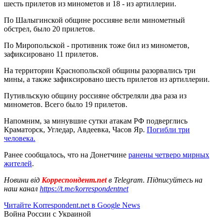
шесть прилетов из минометов и 18 - из артиллерии.
По Шалыгинской общине россияне вели минометный
обстрел, было 20 прилетов.
По Миропольской - противник тоже бил из минометов,
зафиксировано 11 прилетов.
На территории Краснопольской общины разорвались три
мины, а также зафиксировано шесть прилетов из артиллерии.
Путивльскую общину россияне обстреляли два раза из
минометов. Всего было 19 прилетов.
Напомним, за минувшие сутки атакам РФ подверглись
Краматорск, Угледар, Авдеевка, Часов Яр.
Погибли три
человека.
Ранее сообщалось, что на Донетчине
ранены четверо мирных
жителей
.
Новини від
Корреспондент.net
в Telegram. Підписуйтесь на
наш канал
https://t.me/korrespondentnet
Читайте Korrespondent.net в Google News
Война России с Украиной