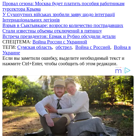
Провал сезона: Москва будет платить пособия работникам
турсектора Крыма
У Сухопутних військах зробили заяву щодо інтеграції
Інтернаціональних легіонів
Взрыв в Сыктывкаре: возросло количество пострадавших
Стали известны объемы отключений в пятницу
Встреча президентов: Ермак и Рубио обсудили детали
СПЕЦТЕМА:
Война России с Украиной
ТЕГИ:
Сумская область
,
обстрел
,
Война с Россией
,
Война в
Украине
Если вы заметили ошибку, выделите необходимый текст и
нажмите Ctrl+Enter, чтобы сообщить об этом редакции.