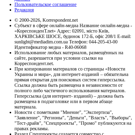
Пользовательское соглашение
Редакция
© 2000-2026, Korrespondent.net
Субъект в сфере онлайн-медиа Название онлайн-медиа -
«КореспонденТ.net» Адрес: 02091, місто Київ,
ХАРКІВСЬКЕ ШОСЕ, будинок 172-Б, офіс 208/1 E-mail:
sunlight@mediadim.com.ua
Телефон: 044-205-43-00
Идентификатор медиа - R40-06068
Использование любых материалов, размещённых на
сайте, разрешается при условии ссылки на
Корреспондент.net.
При копировании материалов со страницы «Новости
Украины и мира», для интернет-изданий – обязательна
прямая открытая для поисковых систем гиперссылка.
Ссылка должна быть размещена в независимости от
полного либо частичного использования материалов.
Гиперссылка (для интернет- изданий) – должна быть
размещена в подзаголовке или в первом абзаце
материала.
Новости с пометками "Мнение", "Экспертиза",
"Заявление", "Регионы", "Деньги", "Власть", "Выборы",
"Тест-драйв", "Спецпроекты", "Промо" публикуются на
правах рекламы.
Раздел Спецпроекты создается совместно с