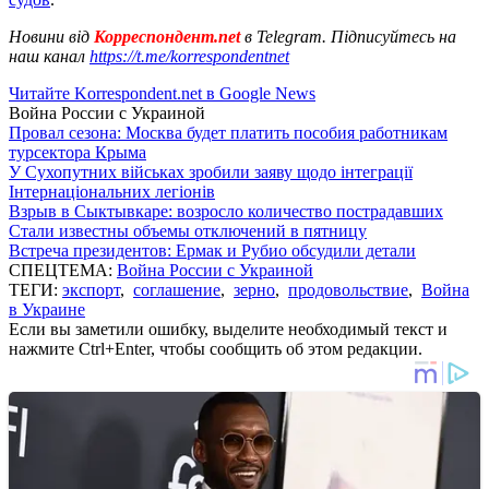
Новини від
Корреспондент.net
в Telegram. Підписуйтесь на
наш канал
https://t.me/korrespondentnet
Читайте Korrespondent.net в Google News
Война России с Украиной
Провал сезона: Москва будет платить пособия работникам
турсектора Крыма
У Сухопутних військах зробили заяву щодо інтеграції
Інтернаціональних легіонів
Взрыв в Сыктывкаре: возросло количество пострадавших
Стали известны объемы отключений в пятницу
Встреча президентов: Ермак и Рубио обсудили детали
СПЕЦТЕМА:
Война России с Украиной
ТЕГИ:
экспорт
,
соглашение
,
зерно
,
продовольствие
,
Война
в Украине
Если вы заметили ошибку, выделите необходимый текст и
нажмите Ctrl+Enter, чтобы сообщить об этом редакции.