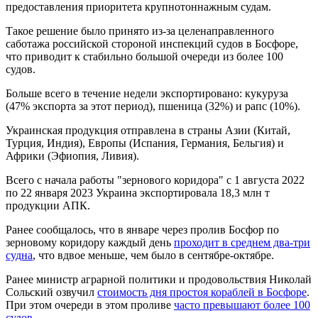
предоставления приоритета крупнотоннажным судам.
Такое решение было принято из-за целенаправленного
саботажа российской стороной инспекций судов в Босфоре,
что приводит к стабильно большой очереди из более 100
судов.
Больше всего в течение недели экспортировано: кукуруза
(47% экспорта за этот период), пшеница (32%) и рапс (10%).
Украинская продукция отправлена в страны Азии (Китай,
Турция, Индия), Европы (Испания, Германия, Бельгия) и
Африки (Эфиопия, Ливия).
Всего с начала работы "зернового коридора" с 1 августа 2022
по 22 января 2023 Украина экспортировала 18,3 млн т
продукции АПК.
Ранее сообщалось, что в январе через пролив Босфор по
зерновому коридору каждый день
проходит в среднем два-три
судна
, что вдвое меньше, чем было в сентябре-октябре.
Ранее министр аграрной политики и продовольствия Николай
Сольский озвучил
стоимость дня простоя кораблей в Босфоре
.
При этом очереди в этом проливе
часто превышают более 100
судов
.