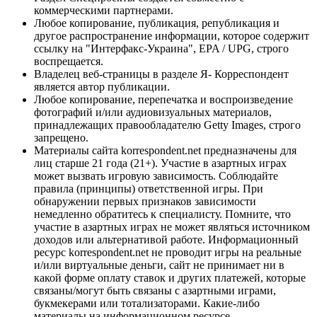
коммерческими партнерами.
Любое копирование, публикация, републикация и
другое распространение информации, которое содержит
ссылку на "Интерфакс-Украина", EPA / UPG, строго
воспрещается.
Владелец веб-страницы в разделе Я- Корреспондент
является автор публикации.
Любое копирование, перепечатка и воспроизведение
фотографий и/или аудиовизуальных материалов,
принадлежащих правообладателю Getty Images, строго
запрещено.
Материалы сайта korrespondent.net предназначены для
лиц старше 21 года (21+). Участие в азартных играх
может вызвать игровую зависимость. Соблюдайте
правила (принципы) ответственной игры. При
обнаружении первых признаков зависимости
немедленно обратитесь к специалисту. Помните, что
участие в азартных играх не может являться источником
доходов или альтернативой работе. Информационный
ресурс korrespondent.net не проводит игры на реальные
и/или виртуальные деньги, сайт не принимает ни в
какой форме оплату ставок и других платежей, которые
связаны/могут быть связаны с азартными играми,
букмекерами или тотализаторами. Какие-либо
материалы на информационном ресурсе