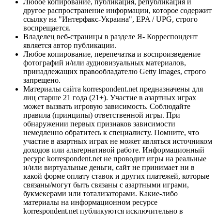
Любое копирование, публикация, републикация и
другое распространение информации, которое содержит
ссылку на "Интерфакс-Украина", EPA / UPG, строго
воспрещается.
Владелец веб-страницы в разделе Я- Корреспондент
является автор публикации.
Любое копирование, перепечатка и воспроизведение
фотографий и/или аудиовизуальных материалов,
принадлежащих правообладателю Getty Images, строго
запрещено.
Материалы сайта korrespondent.net предназначены для
лиц старше 21 года (21+). Участие в азартных играх
может вызвать игровую зависимость. Соблюдайте
правила (принципы) ответственной игры. При
обнаружении первых признаков зависимости
немедленно обратитесь к специалисту. Помните, что
участие в азартных играх не может являться источником
доходов или альтернативой работе. Информационный
ресурс korrespondent.net не проводит игры на реальные
и/или виртуальные деньги, сайт не принимает ни в
какой форме оплату ставок и других платежей, которые
связаны/могут быть связаны с азартными играми,
букмекерами или тотализаторами. Какие-либо
материалы на информационном ресурсе
korrespondent.net публикуются исключительно в