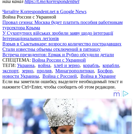
наш канал
https://t.me/korrespondentnet
Читайте Korrespondent.net в Google News
Война России с Украиной
Провал сезона: Москва будет платить пособия работникам
турсектора Крыма
У Сухопутних військах зробили заяву щодо інтеграції
Інтернаціональних легіонів
Взрыв в Сыктывкаре: возросло количество пострадавших
Стали известны объемы отключений в пятницу
Встреча президентов: Ермак и Рубио обсудили детали
СПЕЦТЕМА:
Война России с Украиной
ТЕГИ:
Украина
,
война
,
хлеб и зерно
,
корабль
,
корабли
,
экспорт
,
зерно
,
пролив
,
Минагрополитики
,
Босфор
,
новости Украины
,
Война с Россией
,
Война в Украине
Если вы заметили ошибку, выделите необходимый текст и
нажмите Ctrl+Enter, чтобы сообщить об этом редакции.