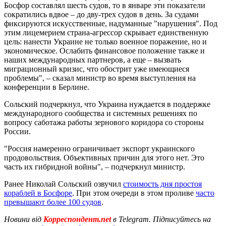
Босфор составлял шесть судов, то в январе эти показатели
сократились вдвое – до дву-трех судов в день. За судами
фиксируются искусственные, надуманные "нарушения". Под
этим лицемерием страна-агрессор скрывает единственную
цель: нанести Украине не только военное поражение, но и
экономическое. Ослабить финансовое положение также и
наших международных партнеров, а еще – вызвать
миграционный кризис, что обострит уже имеющиеся
проблемы", – сказал министр во время выступления на
конференции в Берлине.
Сольский подчеркнул, что Украина нуждается в поддержке
международного сообщества и системных решениях по
вопросу саботажа работы зернового коридора со стороны
России.
"Россия намеренно ограничивает экспорт украинского
продовольствия. Объективных причин для этого нет. Это
часть их гибридной войны", – подчеркнул министр.
Ранее Николай Сольский озвучил
стоимость дня простоя
кораблей в Босфоре
. При этом очереди в этом проливе
часто
превышают более 100 судов
.
Новини від
Корреспондент.net
в Telegram. Підписуйтесь на