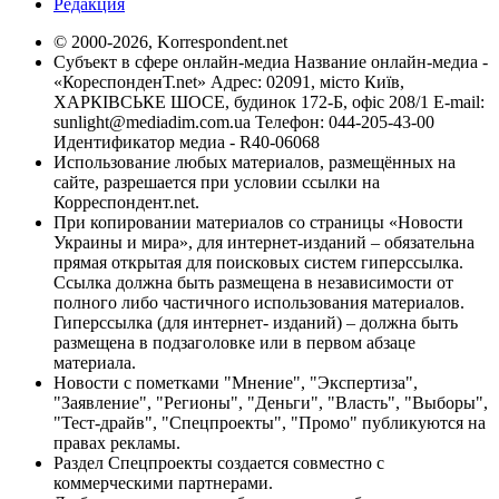
Редакция
© 2000-2026, Korrespondent.net
Субъект в сфере онлайн-медиа Название онлайн-медиа -
«КореспонденТ.net» Адрес: 02091, місто Київ,
ХАРКІВСЬКЕ ШОСЕ, будинок 172-Б, офіс 208/1 E-mail:
sunlight@mediadim.com.ua
Телефон: 044-205-43-00
Идентификатор медиа - R40-06068
Использование любых материалов, размещённых на
сайте, разрешается при условии ссылки на
Корреспондент.net.
При копировании материалов со страницы «Новости
Украины и мира», для интернет-изданий – обязательна
прямая открытая для поисковых систем гиперссылка.
Ссылка должна быть размещена в независимости от
полного либо частичного использования материалов.
Гиперссылка (для интернет- изданий) – должна быть
размещена в подзаголовке или в первом абзаце
материала.
Новости с пометками "Мнение", "Экспертиза",
"Заявление", "Регионы", "Деньги", "Власть", "Выборы",
"Тест-драйв", "Спецпроекты", "Промо" публикуются на
правах рекламы.
Раздел Спецпроекты создается совместно с
коммерческими партнерами.