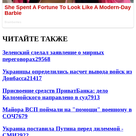
ЧИТАЙТЕ ТАКЖЕ
Зеленский сделал заявление о мирных
переговорах
29568
Украинцы определились насчет вывода войск из
Донбасса
21417
Присвоение средств ПриватБанка: дело
Коломойского направлено в суд
7913
Майора ВСП поймали на "помощи" военному в
СОЧ
7679
Украина поставила Путина перед дилеммой -
СМИ
2922