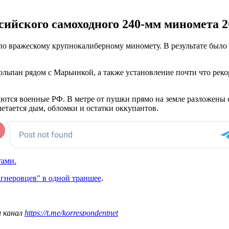
сийского самоходного 240-мм миномета 
 по вражескому крупнокалиберному миномету. В результате был
ьпан рядом с Марьинкой, а также установление почти что рекор
аются военные РФ. В метре от пушки прямо на земле разложены
летается дым, обломки и остатки оккупантов.
тами.
гнеровцев" в одной траншее
.
ш канал
https://t.me/korrespondentnet