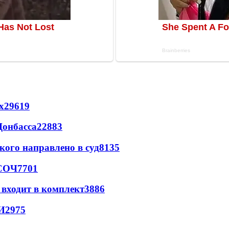
х
29619
Донбасса
22883
кого направлено в суд
8135
 СОЧ
7701
 входит в комплект
3886
И
2975