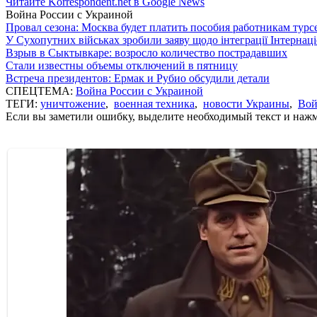
Читайте Korrespondent.net в Google News
Война России с Украиной
Провал сезона: Москва будет платить пособия работникам тур
У Сухопутних військах зробили заяву щодо інтеграції Інтернац
Взрыв в Сыктывкаре: возросло количество пострадавших
Стали известны объемы отключений в пятницу
Встреча президентов: Ермак и Рубио обсудили детали
СПЕЦТЕМА:
Война России с Украиной
ТЕГИ:
уничтожение
,
военная техника
,
новости Украины
,
Вой
Если вы заметили ошибку, выделите необходимый текст и нажми