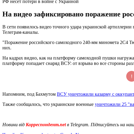
РФ несет потери в войне с Украиной
На видео зафиксировано поражение рос
В сети появилось видео точного удара украинской артиллерии
Телеграм-каналы.
"Поражение российского самоходного 240-мм миномета 2С4 Тюл
них.
На кадрах видно, как на платформу самоходной пушки нагруж
платформу попадает снаряд ВСУ: от взрыва во все стороны раз
Напомним, под Бахмутом
ВСУ уничтожили казарму с оккупан
Также сообщалось, что украинские военные
уничтожили 25 "ва
Новини від
Корреспондент.net
в Telegram. Підписуйтесь на на