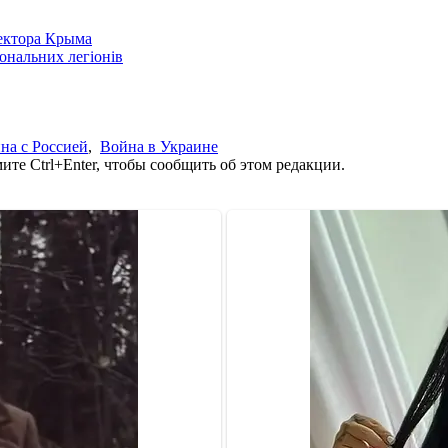
сектора Крыма
іональних легіонів
на с Россией
,
Война в Украине
те Ctrl+Enter, чтобы сообщить об этом редакции.