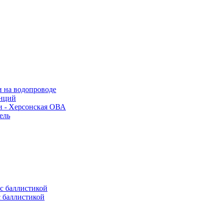
и на водопроводе
анций
и - Херсонская ОВА
ель
с баллистикой