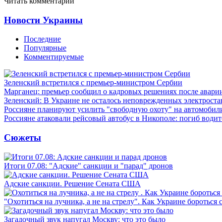
Читать комментарии
Новости Украины
Последние
Популярные
Комментируемые
Зеленский встретился с премьер-министром Сербии
Марганец: премьер сообщил о кадровых решениях после авари
Зеленский: В Украине не осталось неповрежденных электрост
Россияне планируют усилить "свободную охоту" на автомобил
Россияне атаковали рейсовый автобус в Никополе: погиб водит
Сюжеты
Итоги 07.08: "Адские" санкции и "парад" дронов
Адские санкции. Решение Сената США
"Охотиться на лучника, а не на стрелу". Как Украине бороться 
Загадочный звук напугал Москву: что это было