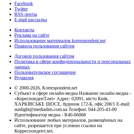
Facebook
Twitter
RSS-ленты
E-mail рассылка
Контакты
Реклама на сайте
Использование материалов korrespondent.net
Правила пользования сайтом
Договор пользования сайтом
Политика в сфере конфиденциальности и персональных
данных
Пользовательское соглашение
Редакция
© 2000-2026, Korrespondent.net
Субъект в сфере онлайн-медиа Название онлайн-медиа -
«КореспонденТ.net» Адрес: 02091, місто Київ,
ХАРКІВСЬКЕ ШОСЕ, будинок 172-Б, офіс 208/1 E-mail:
sunlight@mediadim.com.ua
Телефон: 044-205-43-00
Идентификатор медиа - R40-06068
Использование любых материалов, размещённых на
сайте, разрешается при условии ссылки на
Корреспондент.net.