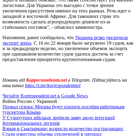
логистики. Для Украины это выгодно с точки зрения
увеличения присутствия именно на этих рынках. Речь идет о
западной и восточной Африке. Для тамошних стран это
возможность сделать агропродукцию дешевле из-за
стабильных поставок”, - объяснил замминистра.
Напомним, ранее сообщалось, что
Украина резко увеличила
экспорт зерна
. С 16 по 22 января было загружено 19 судов, как
и за предыдущую неделю, но увеличение объемов экспорта
при одинаковом количестве судов удалось достичь за счет
предоставления приоритета крупнотоннажным судам.
Новини від
Корреспондент.net
в Telegram. Підписуйтесь на
наш канал
https://t.me/korrespondentnet
Читайте Korrespondent.net в Google News
Война России с Украиной
Провал сезона: Москва будет платить пособия работникам
турсектора Крыма
У Сухопутних військах зробили заяву щодо інтеграції
Інтернаціональних легіонів
Взрыв в Сыктывкаре: возросло количество пострадавших
Стали известны объемы отключений в пятницу