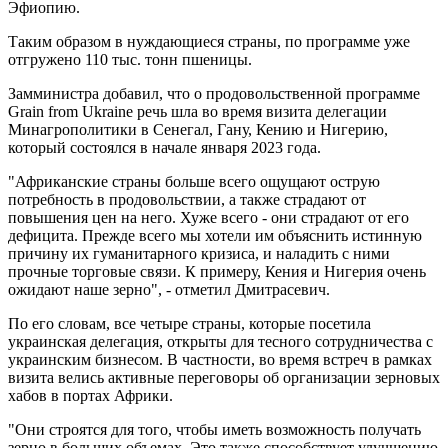
Эфиопию.
Таким образом в нуждающиеся страны, по программе уже
отгружено 110 тыс. тонн пшеницы.
Замминистра добавил, что о продовольственной программе
Grain from Ukraine речь шла во время визита делегации
Минагрополитики в Сенегал, Гану, Кению и Нигерию,
который состоялся в начале января 2023 года.
"Африканские страны больше всего ощущают острую
потребность в продовольствии, а также страдают от
повышения цен на него. Хуже всего - они страдают от его
дефицита. Прежде всего мы хотели им объяснить истинную
причину их гуманитарного кризиса, и наладить с ними
прочные торговые связи. К примеру, Кения и Нигерия очень
ожидают наше зерно", - отметил Дмитрасевич.
По его словам, все четыре страны, которые посетила
украинская делегация, открыты для тесного сотрудничества с
украинским бизнесом. В частности, во время встреч в рамках
визита велись активные переговоры об организации зерновых
хабов в портах Африки.
"Они строятся для того, чтобы иметь возможность получать
зерно в больших объемах. Это также способствует улучшению