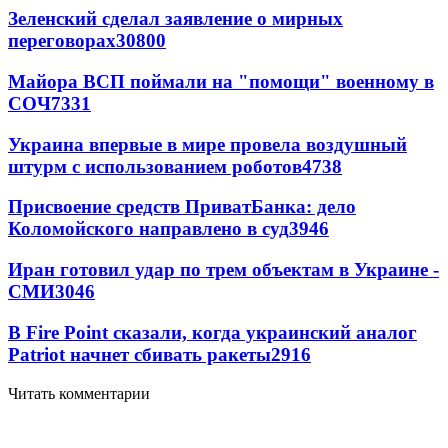
Зеленский сделал заявление о мирных
переговорах
30800
Майора ВСП поймали на "помощи" военному в
СОЧ
7331
Украина впервые в мире провела воздушный
штурм с использованием роботов
4738
Присвоение средств ПриватБанка: дело
Коломойского направлено в суд
3946
Иран готовил удар по трем объектам в Украине -
СМИ
3046
В Fire Point сказали, когда украинский аналог
Patriot начнет сбивать ракеты
2916
Читать комментарии