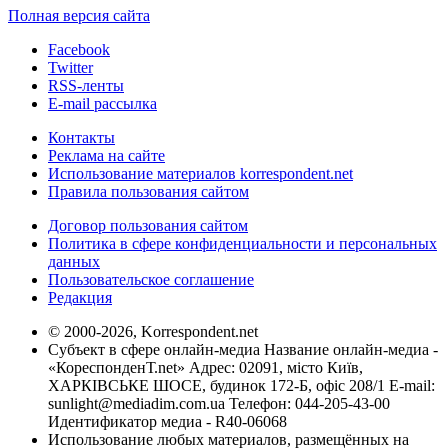
Полная версия сайта
Facebook
Twitter
RSS-ленты
E-mail рассылка
Контакты
Реклама на сайте
Использование материалов korrespondent.net
Правила пользования сайтом
Договор пользования сайтом
Политика в сфере конфиденциальности и персональных
данных
Пользовательское соглашение
Редакция
© 2000-2026, Korrespondent.net
Субъект в сфере онлайн-медиа Название онлайн-медиа -
«КореспонденТ.net» Адрес: 02091, місто Київ,
ХАРКІВСЬКЕ ШОСЕ, будинок 172-Б, офіс 208/1 E-mail:
sunlight@mediadim.com.ua
Телефон: 044-205-43-00
Идентификатор медиа - R40-06068
Использование любых материалов, размещённых на