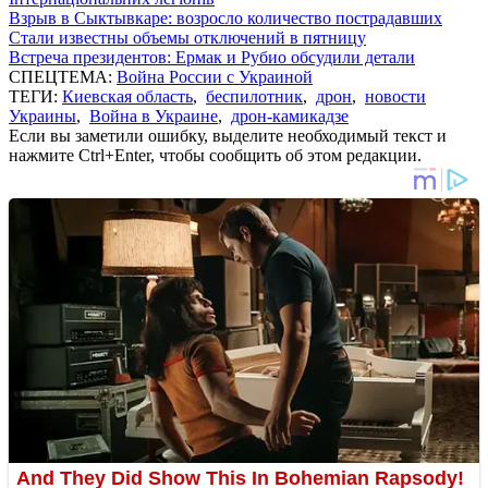
Взрыв в Сыктывкаре: возросло количество пострадавших
Стали известны объемы отключений в пятницу
Встреча президентов: Ермак и Рубио обсудили детали
СПЕЦТЕМА:
Война России с Украиной
ТЕГИ:
Киевская область
,
беспилотник
,
дрон
,
новости
Украины
,
Война в Украине
,
дрон-камикадзе
Если вы заметили ошибку, выделите необходимый текст и
нажмите Ctrl+Enter, чтобы сообщить об этом редакции.