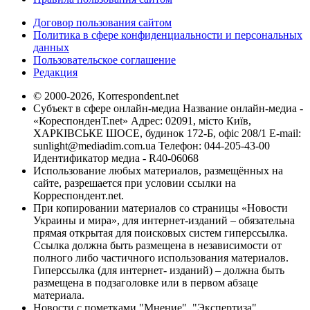
Договор пользования сайтом
Политика в сфере конфиденциальности и персональных
данных
Пользовательское соглашение
Редакция
© 2000-2026, Korrespondent.net
Субъект в сфере онлайн-медиа Название онлайн-медиа -
«КореспонденТ.net» Адрес: 02091, місто Київ,
ХАРКІВСЬКЕ ШОСЕ, будинок 172-Б, офіс 208/1 E-mail:
sunlight@mediadim.com.ua
Телефон: 044-205-43-00
Идентификатор медиа - R40-06068
Использование любых материалов, размещённых на
сайте, разрешается при условии ссылки на
Корреспондент.net.
При копировании материалов со страницы «Новости
Украины и мира», для интернет-изданий – обязательна
прямая открытая для поисковых систем гиперссылка.
Ссылка должна быть размещена в независимости от
полного либо частичного использования материалов.
Гиперссылка (для интернет- изданий) – должна быть
размещена в подзаголовке или в первом абзаце
материала.
Новости с пометками "Мнение", "Экспертиза",