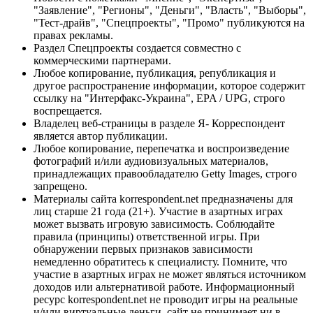
"Заявление", "Регионы", "Деньги", "Власть", "Выборы",
"Тест-драйв", "Спецпроекты", "Промо" публикуются на
правах рекламы.
Раздел Спецпроекты создается совместно с
коммерческими партнерами.
Любое копирование, публикация, републикация и
другое распространение информации, которое содержит
ссылку на "Интерфакс-Украина", EPA / UPG, строго
воспрещается.
Владелец веб-страницы в разделе Я- Корреспондент
является автор публикации.
Любое копирование, перепечатка и воспроизведение
фотографий и/или аудиовизуальных материалов,
принадлежащих правообладателю Getty Images, строго
запрещено.
Материалы сайта korrespondent.net предназначены для
лиц старше 21 года (21+). Участие в азартных играх
может вызвать игровую зависимость. Соблюдайте
правила (принципы) ответственной игры. При
обнаружении первых признаков зависимости
немедленно обратитесь к специалисту. Помните, что
участие в азартных играх не может являться источником
доходов или альтернативой работе. Информационный
ресурс korrespondent.net не проводит игры на реальные
и/или виртуальные деньги, сайт не принимает ни в