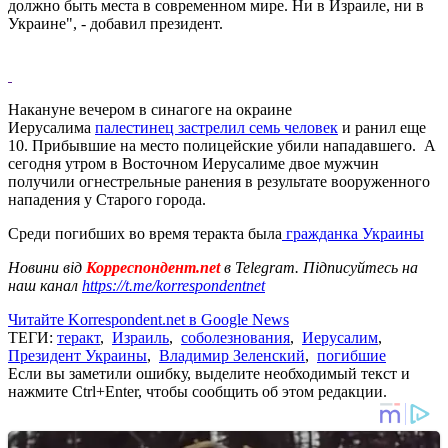
должно быть места в современном мире. Ни в Израиле, ни в
Украине", - добавил президент.
Накануне вечером в синагоге на окраине
Иерусалима
палестинец застрелил семь человек
и ранил еще
10. Прибывшие на место полицейские убили нападавшего. А
сегодня утром в Восточном Иерусалиме двое мужчин
получили огнестрельные ранения в результате вооруженного
нападения у Старого города.
Среди погибших во время теракта была
гражданка Украины
Новини від
Корреспондент.net
в Telegram. Підписуйтесь на
наш канал
https://t.me/korrespondentnet
Читайте Korrespondent.net в Google News
ТЕГИ:
теракт
,
Израиль
,
соболезнования
,
Иерусалим
,
Президент Украины
,
Владимир Зеленский
,
погибшие
Если вы заметили ошибку, выделите необходимый текст и
нажмите Ctrl+Enter, чтобы сообщить об этом редакции.