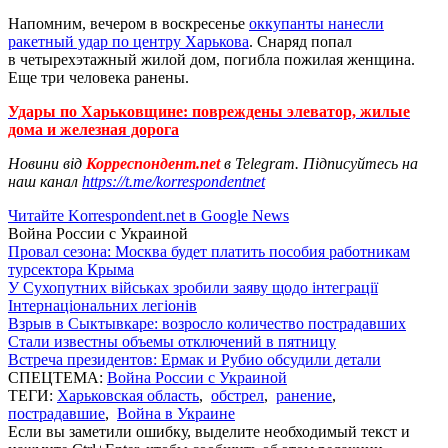
Напомним, вечером в воскресенье
оккупанты нанесли
ракетный удар по центру Харькова
. Снаряд попал
в четырехэтажный жилой дом, погибла пожилая женщина.
Еще три человека ранены.
Удары по Харьковщине: повреждены элеватор, жилые
дома и железная дорога
Новини від
Корреспондент.net
в Telegram. Підписуйтесь на
наш канал
https://t.me/korrespondentnet
Читайте Korrespondent.net в Google News
Война России с Украиной
Провал сезона: Москва будет платить пособия работникам
турсектора Крыма
У Сухопутних військах зробили заяву щодо інтеграції
Інтернаціональних легіонів
Взрыв в Сыктывкаре: возросло количество пострадавших
Стали известны объемы отключений в пятницу
Встреча президентов: Ермак и Рубио обсудили детали
СПЕЦТЕМА:
Война России с Украиной
ТЕГИ:
Харьковская область
,
обстрел
,
ранение
,
пострадавшие
,
Война в Украине
Если вы заметили ошибку, выделите необходимый текст и