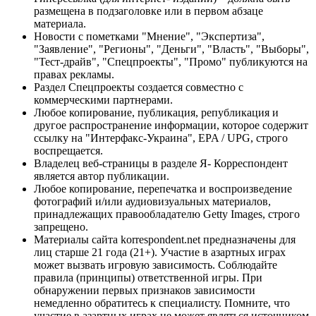
размещена в подзаголовке или в первом абзаце
материала.
Новости с пометками "Мнение", "Экспертиза",
"Заявление", "Регионы", "Деньги", "Власть", "Выборы",
"Тест-драйв", "Спецпроекты", "Промо" публикуются на
правах рекламы.
Раздел Спецпроекты создается совместно с
коммерческими партнерами.
Любое копирование, публикация, републикация и
другое распространение информации, которое содержит
ссылку на "Интерфакс-Украина", EPA / UPG, строго
воспрещается.
Владелец веб-страницы в разделе Я- Корреспондент
является автор публикации.
Любое копирование, перепечатка и воспроизведение
фотографий и/или аудиовизуальных материалов,
принадлежащих правообладателю Getty Images, строго
запрещено.
Материалы сайта korrespondent.net предназначены для
лиц старше 21 года (21+). Участие в азартных играх
может вызвать игровую зависимость. Соблюдайте
правила (принципы) ответственной игры. При
обнаружении первых признаков зависимости
немедленно обратитесь к специалисту. Помните, что
участие в азартных играх не может являться источником