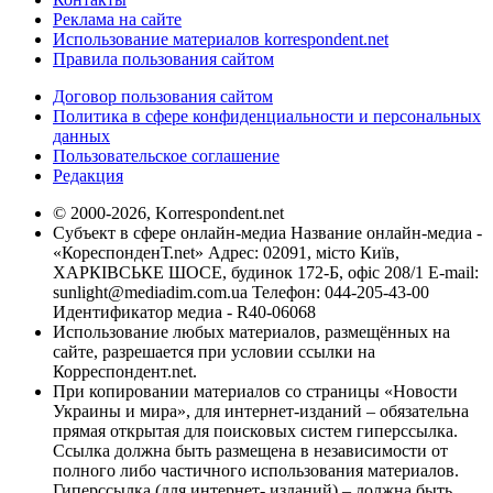
Реклама на сайте
Использование материалов korrespondent.net
Правила пользования сайтом
Договор пользования сайтом
Политика в сфере конфиденциальности и персональных
данных
Пользовательское соглашение
Редакция
© 2000-2026, Korrespondent.net
Субъект в сфере онлайн-медиа Название онлайн-медиа -
«КореспонденТ.net» Адрес: 02091, місто Київ,
ХАРКІВСЬКЕ ШОСЕ, будинок 172-Б, офіс 208/1 E-mail:
sunlight@mediadim.com.ua
Телефон: 044-205-43-00
Идентификатор медиа - R40-06068
Использование любых материалов, размещённых на
сайте, разрешается при условии ссылки на
Корреспондент.net.
При копировании материалов со страницы «Новости
Украины и мира», для интернет-изданий – обязательна
прямая открытая для поисковых систем гиперссылка.
Ссылка должна быть размещена в независимости от
полного либо частичного использования материалов.
Гиперссылка (для интернет- изданий) – должна быть