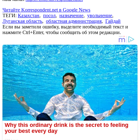
Читайте Korrespondent.net в Google News
ТЕГИ:
Казахстан
,
посол
,
назначение
,
увольнение
,
Луганская область
,
областная администрация
,
Гайдай
Если вы заметили ошибку, выделите необходимый текст и
нажмите Ctrl+Enter, чтобы сообщить об этом редакции.