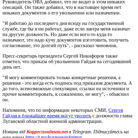
Руководитель ОВА добавил, что не видит в этом никаких
сенсаций. Он также добавил, что в настоящее время нет
никаких документов о его увольнении или назначении.
"Я работаю до последнего дня всюду на государственной
службе, где бы я ни работал, даже если завтра меня назначат
на другую должность. Но даже если кого-то куда-то
назначают, это надо кучу документов изготовить, получить
согласование, это долгий путь", - рассказал чиновник.
Пресс-секретарь президента Сергей Никифоров также
отметил, что приказа об увольнении Гайдая на сегодняшний
день нет.
"Я могу комментировать только конкретные решения, а
решения - это когда есть подпись под приказом документа. А
до того, всевозможные спекуляции, ссылки на источники и
прочее комментировать, к сожалению, не могу", - объяснил
он.
Напомним, что по информации некоторых СМИ,
Сергея
Гайдая в ближайшее время могут уволить
с должности главы
Луганской областной военной администрации.
Новини від
Корреспондент.net
в Telegram. Підписуйтесь на
наш канал
https://t.me/korrespondentnet