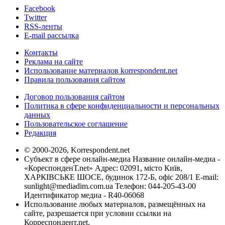
Facebook
Twitter
RSS-ленты
E-mail рассылка
Контакты
Реклама на сайте
Использование материалов korrespondent.net
Правила пользования сайтом
Договор пользования сайтом
Политика в сфере конфиденциальности и персональных
данных
Пользовательское соглашение
Редакция
© 2000-2026, Korrespondent.net
Субъект в сфере онлайн-медиа Название онлайн-медиа -
«КореспонденТ.net» Адрес: 02091, місто Київ,
ХАРКІВСЬКЕ ШОСЕ, будинок 172-Б, офіс 208/1 E-mail:
sunlight@mediadim.com.ua
Телефон: 044-205-43-00
Идентификатор медиа - R40-06068
Использование любых материалов, размещённых на
сайте, разрешается при условии ссылки на
Корреспондент.net.