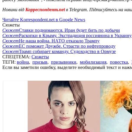
Новини від
Корреспондент.net
в Telegram. Підписуйтесь на на
Читайте Korrespondent.net в Google News
Сюжеты
Сюжет
Ставки поднимаются. Иран будет бить по добычи
Сюжет
Раскопки в Крыму. Экстрадиция россиянина в Украину
Сюжет
Не наша война. НАТО отказало Трампу
Сюжет
ЕС поможет Дружбе. Страсти по нефтепроводу
Сюжет
Трамп собирает команду. Судоходство в Ормузе
СПЕЦТЕМА:
Сюжеты
ТЕГИ:
война
,
призыв
,
призывники
,
мобилизация
,
повестка
,
Если вы заметили ошибку, выделите необходимый текст и нажми