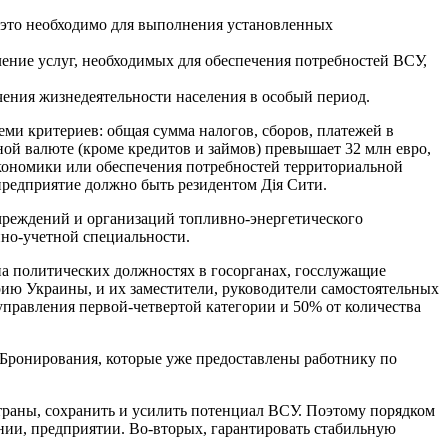
а это необходимо для выполнения установленных
ение услуг, необходимых для обеспечения потребностей ВСУ,
ения жизнедеятельности населения в особый период.
еми критериев: общая сумма налогов, сборов, платежей в
ой валюте (кроме кредитов и займов) превышает 32 млн евро,
 экономики или обеспечения потребностей территориальной
 предприятие должно быть резидентом Дія Сити.
чреждений и организаций топливно-энергетического
нно-учетной специальности.
а политических должностях в госорганах, госслужащие
рию Украины, и их заместители, руководители самостоятельных
управления первой-четвертой категории и 50% от количества
Бронирования, которые уже предоставлены работнику по
траны, сохранить и усилить потенциал ВСУ. Поэтому порядком
нии, предприятии. Во-вторых, гарантировать стабильную