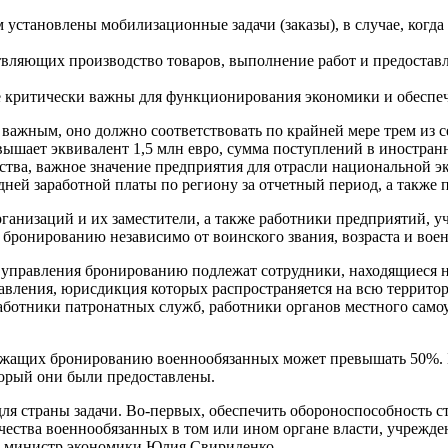
м установлены мобилизационные задачи (заказы), в случае, когд
твляющих производство товаров, выполнение работ и предоставл
ые критически важны для функционирования экономики и обеспеч
важным, оно должно соответствовать по крайней мере трем из с
шает эквивалент 1,5 млн евро, сумма поступлений в иностранн
арства, важное значение предприятия для отрасли национальной
дней заработной платы по региону за отчетный период, а также
анизаций и их заместители, а также работники предприятий, у
 бронированию независимо от воинского звания, возраста и вое
 управления бронированию подлежат сотрудники, находящиеся н
равления, юрисдикция которых распространяется на всю террито
работники патронатных служб, работники органов местного само
лежащих бронированию военнообязанных может превышать 50%. 
оторый они были предоставлены.
ля страны задачи. Во-первых, обеспечить обороноспособность с
ества военнообязанных в том или ином органе власти, учрежде
 - министр экономики Юлия Свириденко.