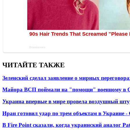
ЧИТАЙТЕ ТАКЖЕ
Зеленский сделал заявление о мирных переговора
Майора ВСП поймали на "помощи" военному в
Украина впервые в мире провела воздушный шту
Иран готовил удар по трем объектам в Украине 
В Fire Point сказали, когда украинский аналог Pa