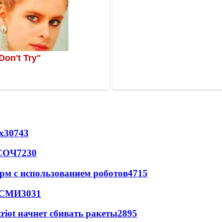
х
30743
 СОЧ
7230
рм с использованием роботов
4715
- СМИ
3031
triot начнет сбивать ракеты
2895