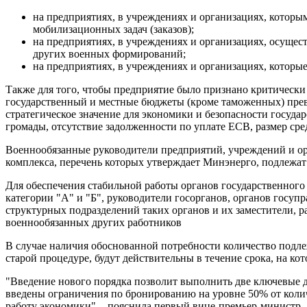
на предприятиях, в учреждениях и организациях, которы
мобилизационных задач (заказов);
на предприятиях, в учреждениях и организациях, осущес
других военных формирований;
на предприятиях, в учреждениях и организациях, котор
Также для того, чтобы предприятие было признано критически 
государственный и местные бюджеты (кроме таможенных) превы
стратегическое значение для экономики и безопасности госуд
громады, отсутствие задолженности по уплате ЕСВ, размер сре
Военнообязанные руководители предприятий, учреждений и орг
комплекса, перечень которых утверждает Минэнерго, подлежат
Для обеспечения стабильной работы органов государственного
категории "А" и "Б", руководители госорганов, органов госуп
структурных подразделений таких органов и их заместители, 
военнообязанных других работников
В случае наличия обоснованной потребности количество под
старой процедуре, будут действительны в течение срока, на к
"Введение нового порядка позволит выполнить две ключевые д
введены ограничения по бронированию на уровне 50% от колич
работу экономики", - пояснила первый вице-премьер-министр