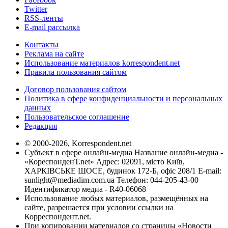
Twitter
RSS-ленты
E-mail рассылка
Контакты
Реклама на сайте
Использование материалов korrespondent.net
Правила пользования сайтом
Договор пользования сайтом
Политика в сфере конфиденциальности и персональных
данных
Пользовательское соглашение
Редакция
© 2000-2026, Korrespondent.net
Субъект в сфере онлайн-медиа Название онлайн-медиа -
«КореспонденТ.net» Адрес: 02091, місто Київ,
ХАРКІВСЬКЕ ШОСЕ, будинок 172-Б, офіс 208/1 E-mail:
sunlight@mediadim.com.ua
Телефон: 044-205-43-00
Идентификатор медиа - R40-06068
Использование любых материалов, размещённых на
сайте, разрешается при условии ссылки на
Корреспондент.net.
При копировании материалов со страницы «Новости