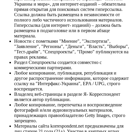
Украины и мира», для интернет-изданий – обязательна
прямая открытая для поисковых систем гиперссылка.
Ссылка должна быть размещена в независимости от
полного либо частичного использования материалов.
Гиперссылка (для интернет- изданий) – должна быть
размещена в подзаголовке или в первом абзаце
материала.
Новости с пометками "Мнение", "Экспертиза",
"Заявление", "Регионы", "Деньги", "Власть", "Выборы",
"Тест-драйв", "Спецпроекты", "Промо" публикуются на
правах рекламы.
Раздел Спецпроекты создается совместно с
коммерческими партнерами.
Любое копирование, публикация, републикация и
другое распространение информации, которое содержит
ссылку на "Интерфакс-Украина", EPA / UPG, строго
воспрещается.
Владелец веб-страницы в разделе Я- Корреспондент
является автор публикации.
Любое копирование, перепечатка и воспроизведение
фотографий и/или аудиовизуальных материалов,
принадлежащих правообладателю Getty Images, строго
запрещено.
Материалы сайта korrespondent.net предназначены для
лиц старше 21 года (21+). Участие в азартных играх