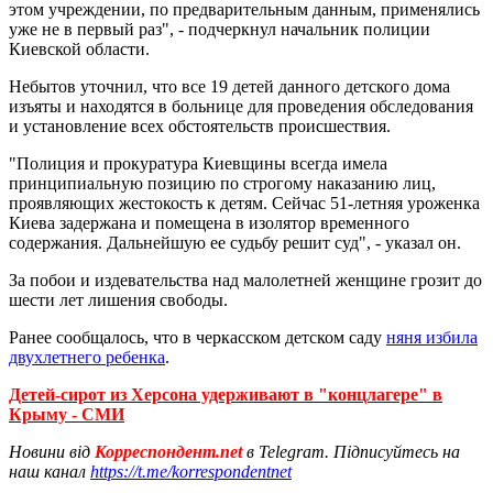
этом учреждении, по предварительным данным, применялись
уже не в первый раз", - подчеркнул начальник полиции
Киевской области.
Небытов уточнил, что все 19 детей данного детского дома
изъяты и находятся в больнице для проведения обследования
и установление всех обстоятельств происшествия.
"Полиция и прокуратура Киевщины всегда имела
принципиальную позицию по строгому наказанию лиц,
проявляющих жестокость к детям. Сейчас 51-летняя уроженка
Киева задержана и помещена в изолятор временного
содержания. Дальнейшую ее судьбу решит суд", - указал он.
За побои и издевательства над малолетней женщине грозит до
шести лет лишения свободы.
Ранее сообщалось, что в черкасском детском саду
няня избила
двухлетнего ребенка
.
Детей-сирот из Херсона удерживают в "концлагере" в
Крыму - СМИ
Новини від
Корреспондент.net
в Telegram. Підписуйтесь на
наш канал
https://t.me/korrespondentnet