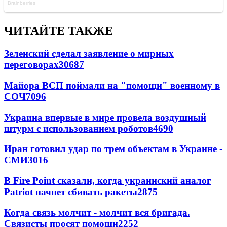
ЧИТАЙТЕ ТАКЖЕ
Зеленский сделал заявление о мирных
переговорах
30687
Майора ВСП поймали на "помощи" военному в
СОЧ
7096
Украина впервые в мире провела воздушный
штурм с использованием роботов
4690
Иран готовил удар по трем объектам в Украине -
СМИ
3016
В Fire Point сказали, когда украинский аналог
Patriot начнет сбивать ракеты
2875
Когда связь молчит - молчит вся бригада.
Связисты просят помощи
2252