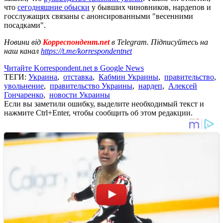
что
сегодняшние обыски
у бывших чиновников, нардепов и
госслужащих связаны с анонсированными "весенними
посадками".
Новини від
Корреспондент.net
в Telegram. Підписуйтесь на
наш канал
https://t.me/korrespondentnet
Читайте Korrespondent.net в Google News
ТЕГИ:
Украина
,
отставка
,
Кабмин Украины
,
правительство
,
увольнение
,
правительство Украины
,
нардеп
,
Алексей
Гончаренко
,
новости Украины
Если вы заметили ошибку, выделите необходимый текст и
нажмите Ctrl+Enter, чтобы сообщить об этом редакции.