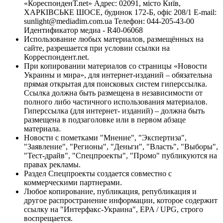
«КореспонденТ.net» Адрес: 02091, місто Київ,
ХАРКІВСЬКЕ ШОСЕ, будинок 172-Б, офіс 208/1 E-mail:
sunlight@mediadim.com.ua
Телефон: 044-205-43-00
Идентификатор медиа - R40-06068
Использование любых материалов, размещённых на
сайте, разрешается при условии ссылки на
Корреспондент.net.
При копировании материалов со страницы «Новости
Украины и мира», для интернет-изданий – обязательна
прямая открытая для поисковых систем гиперссылка.
Ссылка должна быть размещена в независимости от
полного либо частичного использования материалов.
Гиперссылка (для интернет- изданий) – должна быть
размещена в подзаголовке или в первом абзаце
материала.
Новости с пометками "Мнение", "Экспертиза",
"Заявление", "Регионы", "Деньги", "Власть", "Выборы",
"Тест-драйв", "Спецпроекты", "Промо" публикуются на
правах рекламы.
Раздел Спецпроекты создается совместно с
коммерческими партнерами.
Любое копирование, публикация, републикация и
другое распространение информации, которое содержит
ссылку на "Интерфакс-Украина", EPA / UPG, строго
воспрещается.