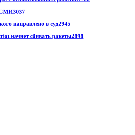
- СМИ
3037
кого направлено в суд
2945
triot начнет сбивать ракеты
2898