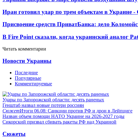
Иран готовил удар по трем объектам в Украине 
Присвоение средств ПриватБанка: дело Коломойс
В Fire Point сказали, когда украинский аналог Pa
Читать комментарии
Новости Украины
Последние
Популярные
Комментируемые
Удары по Запорожской области: десять раненых
Генштаб назвал новые потери россиян
Сюжет
Итоги 06.08: Санкции против РФ и дрон в Лейпциге
Назван объем помощи НАТО Украине на 2026-2027 годы
Сикорский призвал сбивать ракеты РФ над Украиной
Сюжеты