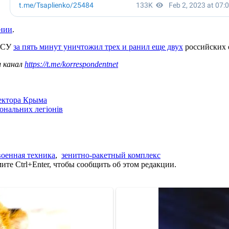
ении
.
 ВСУ
за пять минут уничтожил трех и ранил еще двух
российских 
ш канал
https://t.me/korrespondentnet
сектора Крыма
іональних легіонів
военная техника
,
зенитно-ракетный комплекс
те Ctrl+Enter, чтобы сообщить об этом редакции.