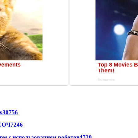
х
30756
 СОЧ
7246
рм с использованием роботов
4720