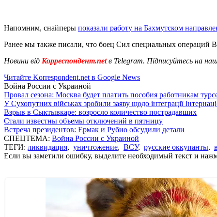
Напомним, снайперы
показали работу на Бахмутском направл
Ранее мы также писали, что боец Сил специальных операций
Новини від
Корреспондент.net
в Telegram. Підписуйтесь на на
Читайте Korrespondent.net в Google News
Война России с Украиной
Провал сезона: Москва будет платить пособия работникам тур
У Сухопутних військах зробили заяву щодо інтеграції Інтернац
Взрыв в Сыктывкаре: возросло количество пострадавших
Стали известны объемы отключений в пятницу
Встреча президентов: Ермак и Рубио обсудили детали
СПЕЦТЕМА:
Война России с Украиной
ТЕГИ:
ликвидация
,
уничтожение
,
ВСУ
,
русские оккупанты
,
Если вы заметили ошибку, выделите необходимый текст и нажми