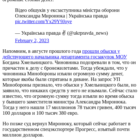
Відео обшуків у ексзаступника міністра оборони
Олександра Миронюка | Українська правда
pic.twitter.com/Yx29Y9Joye
— Українська правда ✌️ (@ukrpravda_news)
February 2, 2023
Напомним, в августе прошлого года
прошли обыски у
действующего начальника департамента госзакупок МОУ
Богдана Хмельницкого. Чиновника подозревали в том, что он
причастен к делу с бронежилетами. Тогда убеждали, что у
чиновника Минобороны изъяли огромную сумму денег,
которые якобы были спрятаны в диване. На запрос УП
Минобороны признало, что обыски у Хмельницкого были, но
заявило, что никаких средств у него не изымали. Сейчас стало
известно, что огромную сумму тогда изъяли во время обыска
у бывшего заместителя министра Александра Миронюка.
Тогда у него нашли 17 миллионов 78 тысяч гривен, 400 тысяч
100 долларов и 100 тысяч 380 евро.
Но позже суд вернул Миронюку, который сейчас работает в
государственном спецэкспортере Прогресс, изъятый почти
миллион долларов.