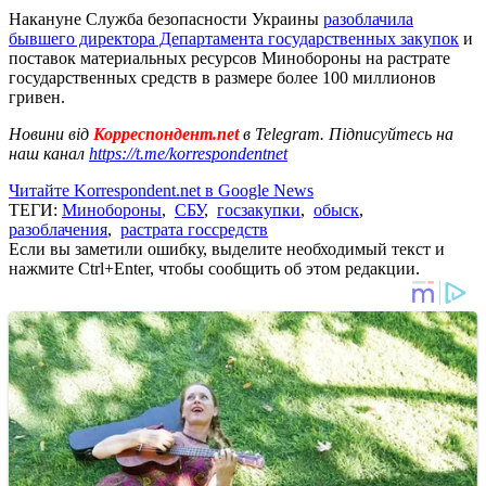
Накануне Служба безопасности Украины
разоблачила
бывшего директора Департамента государственных закупок
и
поставок материальных ресурсов Минобороны на растрате
государственных средств в размере более 100 миллионов
гривен.
Новини від
Корреспондент.net
в Telegram. Підписуйтесь на
наш канал
https://t.me/korrespondentnet
Читайте Korrespondent.net в Google News
ТЕГИ:
Минобороны
,
СБУ
,
госзакупки
,
обыск
,
разоблачения
,
растрата госсредств
Если вы заметили ошибку, выделите необходимый текст и
нажмите Ctrl+Enter, чтобы сообщить об этом редакции.