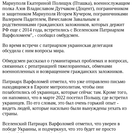
Мариуполя Екатериной Полищук (Пташка), военнослужащим
полка Азов Владиславом Дутчаком (Доцент), пограничником
и защитником Мариуполя Игорем Кучером, пограничниками
Валерием Падителем, Вячеславом Завальным и
родственниками гражданских заложников, которых держит
РФ еще с 2014 года, встретились с Вселенским Патриархом
Варфоломеем", - сообщил омбудсмен.
Во время встречи с патриархом украинская делегация
обсудила с ним вопросы мира.
Обмудсмен рассказал о гуманитарных проблемах и вопросах,
связанных с репатриацией тяжелораненых, обменами
военнопленных и возвращением гражданских заложников.
Патриарх Варфоломей отметил, что уже отправлено письмо
находящимся в Европе митрополитам, чтобы они
позаботились об украинцах, которые сейчас там. Кроме того,
он напомнил, что в марте 2022 посетил Польшу, где встретил
украинцев. По его словам, это был очень горький опыт -
видеть людей, которые насильно были вынуждены уехать из
страны.
Вселенский Патриарх Варфоломей отметил, что уверен в
победе Украины, и подчеркнул, что это будет не просто