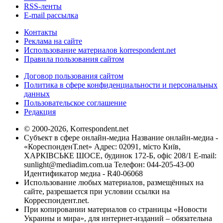
RSS-ленты
E-mail рассылка
Контакты
Реклама на сайте
Использование материалов korrespondent.net
Правила пользования сайтом
Договор пользования сайтом
Политика в сфере конфиденциальности и персональных
данных
Пользовательское соглашение
Редакция
© 2000-2026, Korrespondent.net
Субъект в сфере онлайн-медиа Название онлайн-медиа -
«КореспонденТ.net» Адрес: 02091, місто Київ,
ХАРКІВСЬКЕ ШОСЕ, будинок 172-Б, офіс 208/1 E-mail:
sunlight@mediadim.com.ua
Телефон: 044-205-43-00
Идентификатор медиа - R40-06068
Использование любых материалов, размещённых на
сайте, разрешается при условии ссылки на
Корреспондент.net.
При копировании материалов со страницы «Новости
Украины и мира», для интернет-изданий – обязательна