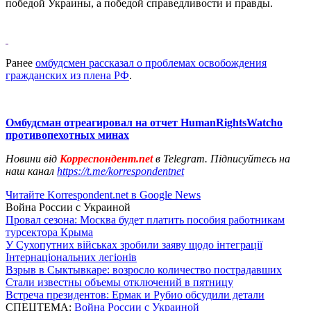
победой Украины, а победой справедливости и правды.
Ранее
омбудсмен рассказал о проблемах освобождения
гражданских из плена РФ
.
Омбудсман отреагировал на отчет HumanRightsWatchо
противопехотных минах
Новини від
Корреспондент.net
в Telegram. Підписуйтесь на
наш канал
https://t.me/korrespondentnet
Читайте Korrespondent.net в Google News
Война России с Украиной
Провал сезона: Москва будет платить пособия работникам
турсектора Крыма
У Сухопутних військах зробили заяву щодо інтеграції
Інтернаціональних легіонів
Взрыв в Сыктывкаре: возросло количество пострадавших
Стали известны объемы отключений в пятницу
Встреча президентов: Ермак и Рубио обсудили детали
СПЕЦТЕМА:
Война России с Украиной