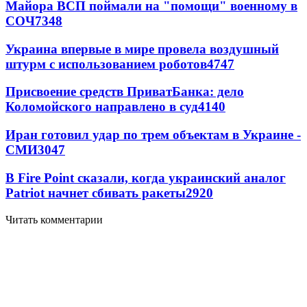
Майора ВСП поймали на "помощи" военному в
СОЧ
7348
Украина впервые в мире провела воздушный
штурм с использованием роботов
4747
Присвоение средств ПриватБанка: дело
Коломойского направлено в суд
4140
Иран готовил удар по трем объектам в Украине -
СМИ
3047
В Fire Point сказали, когда украинский аналог
Patriot начнет сбивать ракеты
2920
Читать комментарии