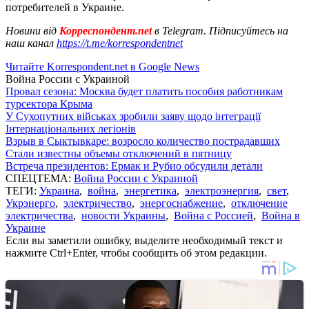
потребителей в Украине.
Новини від
Корреспондент.net
в Telegram. Підписуйтесь на
наш канал
https://t.me/korrespondentnet
Читайте Korrespondent.net в Google News
Война России с Украиной
Провал сезона: Москва будет платить пособия работникам
турсектора Крыма
У Сухопутних військах зробили заяву щодо інтеграції
Інтернаціональних легіонів
Взрыв в Сыктывкаре: возросло количество пострадавших
Стали известны объемы отключений в пятницу
Встреча президентов: Ермак и Рубио обсудили детали
СПЕЦТЕМА:
Война России с Украиной
ТЕГИ:
Украина
,
война
,
энергетика
,
электроэнергия
,
свет
,
Укрэнерго
,
электричество
,
энергоснабжение
,
отключение
электричества
,
новости Украины
,
Война с Россией
,
Война в
Украине
Если вы заметили ошибку, выделите необходимый текст и
нажмите Ctrl+Enter, чтобы сообщить об этом редакции.