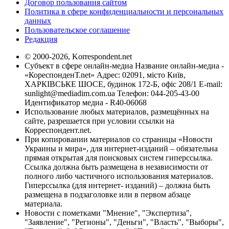
Договор пользования сайтом
Политика в сфере конфиденциальности и персональных
данных
Пользовательское соглашение
Редакция
© 2000-2026, Korrespondent.net
Субъект в сфере онлайн-медиа Название онлайн-медиа -
«КореспонденТ.net» Адрес: 02091, місто Київ,
ХАРКІВСЬКЕ ШОСЕ, будинок 172-Б, офіс 208/1 E-mail:
sunlight@mediadim.com.ua
Телефон: 044-205-43-00
Идентификатор медиа - R40-06068
Использование любых материалов, размещённых на
сайте, разрешается при условии ссылки на
Корреспондент.net.
При копировании материалов со страницы «Новости
Украины и мира», для интернет-изданий – обязательна
прямая открытая для поисковых систем гиперссылка.
Ссылка должна быть размещена в независимости от
полного либо частичного использования материалов.
Гиперссылка (для интернет- изданий) – должна быть
размещена в подзаголовке или в первом абзаце
материала.
Новости с пометками "Мнение", "Экспертиза",
"Заявление", "Регионы", "Деньги", "Власть", "Выборы",